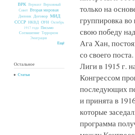
ВРК
Верховный
Вермахт
только на основ
Вторая мировая
Совет
МИД
Договор
Дневник
группировка во
СССР
ОУН
НКВД
Октябрь
Письмо
1917 года
свою победу на
Соглашение
Терроризм
Эмиграция
Ага Хан, посто
Ещё
со своего пост
Лиги в 1915 г. 
Остальное
Статьи
Конгрессом про
последующих пе
и принята в 191
которые заседал
программа полу
между Конгресс