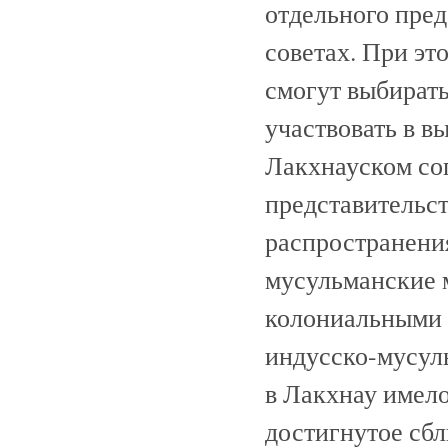
отдельного пред
советах. При эт
смогут выбирать
участвовать в в
Лакхнауском со
представительс
распространени
мусульманские 
колониальными 
индусско-мусул
в Лакхнау имело
достигнутое сб