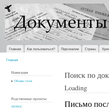
Пер
ос
Документы
Всемирная
со
XX века
история в
Интернете
Главная
Как пользоваться?
Персоналии
Страны
Хрон
Главное меню
Главная
Вы здесь
Навигация
Поиск по до
Облако тэгов
Loading
Родственные проекты:
Письмо посл
ХРОНОС