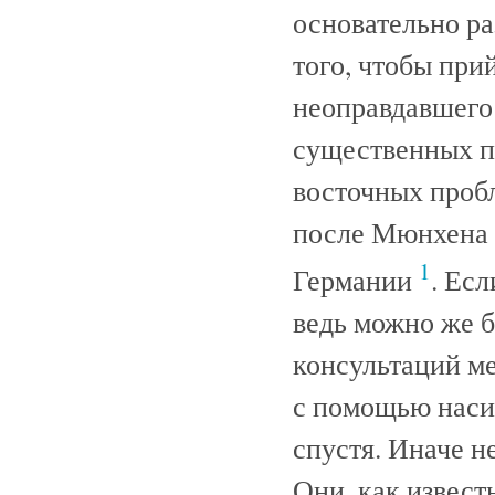
основательно ра
того, чтобы прий
неоправдавшегос
существенных п
восточных проб
после Мюнхена
1
Германии
. Ес
ведь можно же б
консультаций м
с помощью насил
спустя. Иначе н
Они, как извест