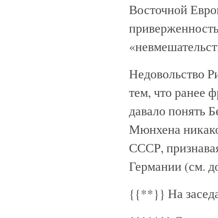
Восточной Европ
приверженность
«невмешательств
Недовольство Р
тем, что ранее 
давало понять Б
Мюнхена никако
СССР, признава
Германии (см. до
{{**}}
На засед