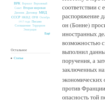
ВРК
Верховный
Вермахт
соответствии с 
Вторая мировая
Совет
МИД
Договор
Дневник
распоряжение дл
СССР
ОУН
НКВД
Октябрь
Письмо
1917 года
он (Бонне) прос
Соглашение
Терроризм
Эмиграция
иностранных дел
Ещё
возможностью сн
Остальное
выполнил данны
Статьи
поручения, а за
заключенных на
экономических 
против Франции,
опасность той 