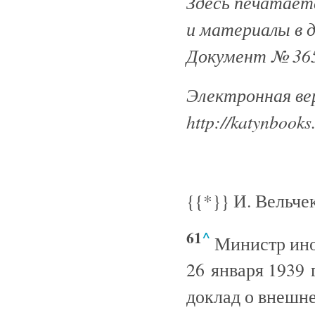
Здесь печатаетс
и материалы в 
Документ № 365
Электронная ве
http://katynbooks
{{*}}
И. Вельче
61
^
Министр ино
26 января 1939 
доклад о внешн