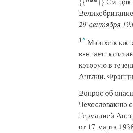
{{***}}
См. док.
Великобритание
29 сентября 193
1
^
Мюнхенское с
венчает политик
которую в течен
Англии, Франц
Вопрос об опасн
Чехословакию со
Германией Австр
от 17 марта 1938