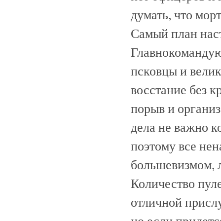
думать, что мор
Самый план нас
Главнокомандую
псковцы и велик
восстание без к
порыв и организ
дела не важно к
поэтому все не
большевизмом, л
Количество пуле
отличной прислу
но если придетс