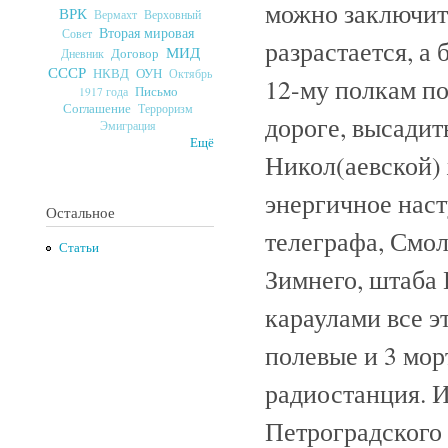
можно заключить
ВРК
Верховный
Вермахт
Вторая мировая
Совет
разрастается, а
МИД
Договор
Дневник
СССР
ОУН
НКВД
Октябрь
12-му полкам по
Письмо
1917 года
Соглашение
Терроризм
дороге, высадит
Эмиграция
Ещё
Никол(аевской) 
энергичное наст
Остальное
телеграфа, Смол
Статьи
Зимнего, штаба 
караулами все э
полевые и 3 мор
радиостанция. И
Петроградского