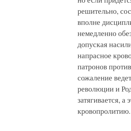
решительно, сос
вполне дисципл
немедленно обез
допуская насили
напрасное крово
патронов против
сожаление веде
революции и Род
затягивается, а
кровопролитию.