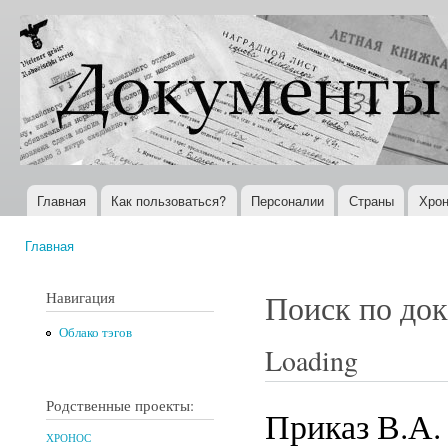
Пер
ос
Документы
Всемирная
со
XX века
история в
Интернете
Главная
Как пользоваться?
Персоналии
Страны
Хрон
Главное меню
Главная
Вы здесь
Навигация
Поиск по до
Облако тэгов
Loading
Родственные проекты:
Приказ В.А.
ХРОНОС