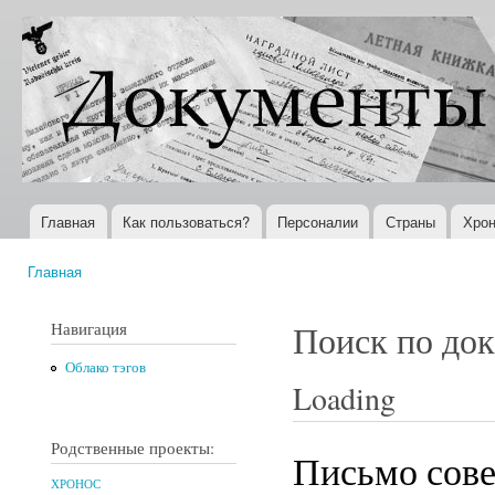
Пер
ос
Документы
Всемирная
со
XX века
история в
Интернете
Главная
Как пользоваться?
Персоналии
Страны
Хрон
Главное меню
Главная
Вы здесь
Навигация
Поиск по до
Облако тэгов
Loading
Родственные проекты:
Письмо сове
ХРОНОС