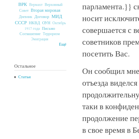
парламента.}}
сн
ВРК
Верховный
Вермахт
Вторая мировая
Совет
носит исключит
МИД
Договор
Дневник
СССР
ОУН
НКВД
Октябрь
совершается с 
Письмо
1917 года
Соглашение
Терроризм
советников пре
Эмиграция
Ещё
посетить Вас.
Остальное
Он сообщил мне 
Статьи
отъезда виделся
продолжительную
таки в конфиде
продолжение пе
в свое время в Б