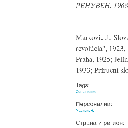
РЕНУВЕН. 1968
Markovic J., Slov
revolúcia", 1923,
Praha, 1925; Jelí
1933; Prírucní sl
Tags:
Соглашение
Персоналии:
Масарик Я.
Страна и регион: