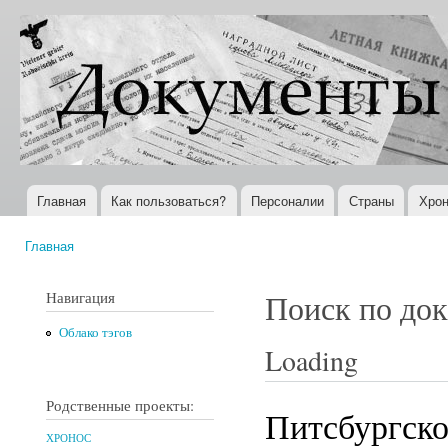
Пер
ос
Документы
Всемирная
со
XX века
история в
Интернете
Главная
Как пользоваться?
Персоналии
Страны
Хрон
Главное меню
Главная
Вы здесь
Навигация
Поиск по до
Облако тэгов
Loading
Родственные проекты:
Питсбургско
ХРОНОС