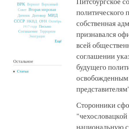
Питсбургское с
ВРК
Верховный
Вермахт
Вторая мировая
политического 
Совет
МИД
Договор
Дневник
СССР
собственная адм
ОУН
НКВД
Октябрь
Письмо
1917 года
Соглашение
Терроризм
признавался оф
Эмиграция
Ещё
всей обществен
соглашении ука
Остальное
будущего полити
Статьи
освобожденным 
представителям"
Сторонники сфо
"чехословацкой
национальную с