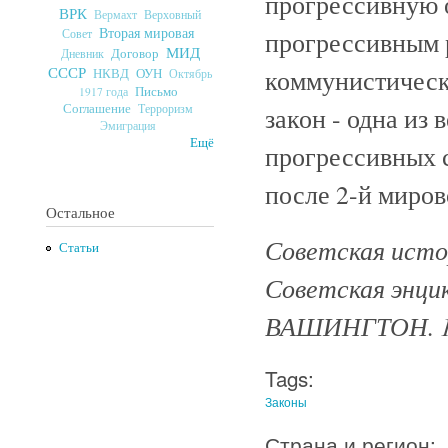
прогрессивную 
ВРК
Верховный
Вермахт
Вторая мировая
прогрессивным 
Совет
МИД
Договор
Дневник
СССР
коммунистическо
ОУН
НКВД
Октябрь
Письмо
1917 года
Соглашение
Терроризм
закон - одна из
Эмиграция
Ещё
прогрессивных 
после 2-й миров
Остальное
Советская истор
Статьи
Советская энцик
ВАШИНГТОН. 1
Tags:
Законы
Страна и регион: