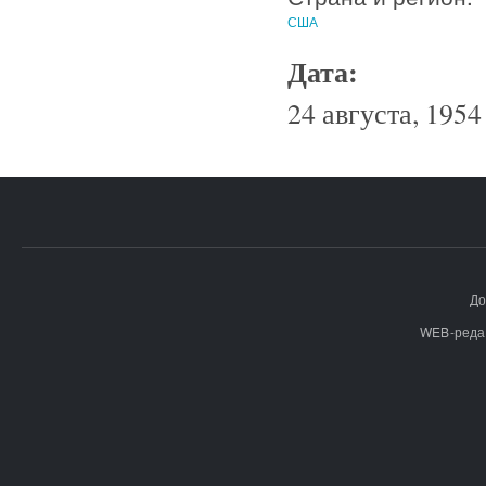
США
Дата:
24 августа, 1954 
До
WEB-реда