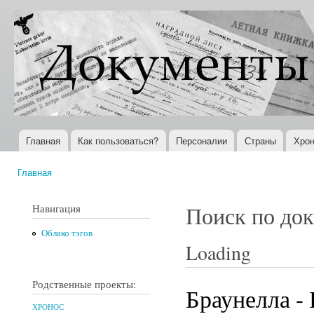
Пер
ос
Документы
Всемирная
со
XX века
история в
Интернете
Главная
Как пользоваться?
Персоналии
Страны
Хрон
Главное меню
Главная
Вы здесь
Навигация
Поиск по до
Облако тэгов
Loading
Родственные проекты:
Браунелла - 
ХРОНОС