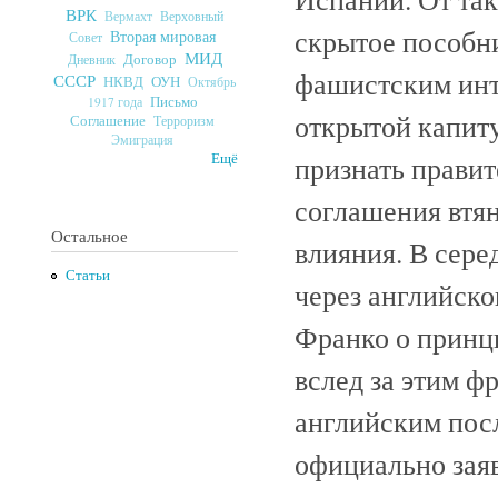
ВРК
Верховный
Вермахт
скрытое пособн
Вторая мировая
Совет
МИД
Договор
Дневник
фашистским инт
СССР
ОУН
НКВД
Октябрь
Письмо
1917 года
открытой капит
Соглашение
Терроризм
Эмиграция
признать правит
Ещё
соглашения втян
Остальное
влияния. В сере
Статьи
через английско
Франко о принци
вслед за этим ф
английским посл
официально заяв