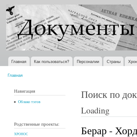
Пер
ос
Документы
Всемирная
со
XX века
история в
Интернете
Главная
Как пользоваться?
Персоналии
Страны
Хрон
Главное меню
Главная
Вы здесь
Навигация
Поиск по до
Облако тэгов
Loading
Родственные проекты:
Берар - Хорд
ХРОНОС