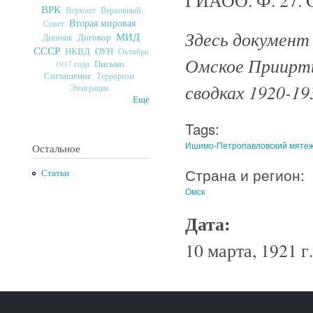
ВРК
Верховный
Вермахт
Вторая мировая
Совет
Здесь документ
МИД
Договор
Дневник
СССР
ОУН
НКВД
Октябрь
Омское Приирт
Письмо
1917 года
Соглашение
Терроризм
сводках 1920-193
Эмиграция
Ещё
Tags:
Ишимо-Петропавловский мяте
Остальное
Страна и регион:
Статьи
Омск
Дата:
10 марта, 1921 г.