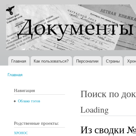
Пер
ос
Документы
Всемирная
со
XX века
история в
Интернете
Главная
Как пользоваться?
Персоналии
Страны
Хрон
Главное меню
Главная
Вы здесь
Навигация
Поиск по до
Облако тэгов
Loading
Родственные проекты:
Из сводки №
ХРОНОС