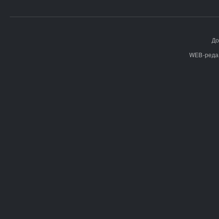
До
WEB-реда