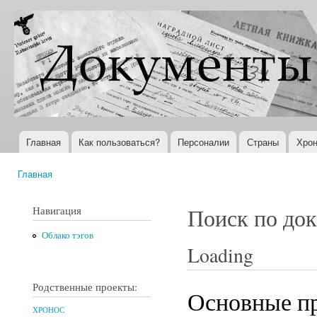
Пер
ос
Документы
Всемирная
со
XX века
история в
Интернете
Главная
Как пользоваться?
Персоналии
Страны
Хрон
Главное меню
Главная
Вы здесь
Навигация
Поиск по до
Облако тэгов
Loading
Родственные проекты:
Основные пр
ХРОНОС