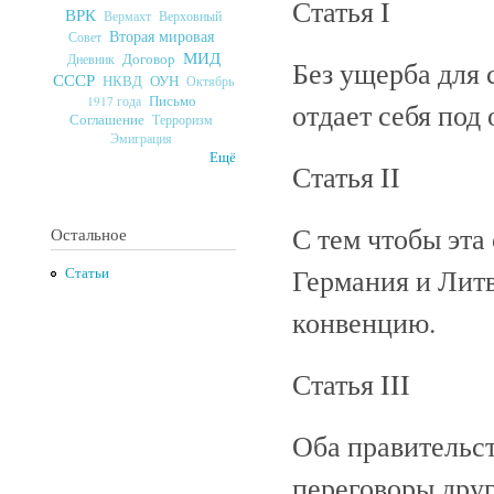
Статья I
ВРК
Верховный
Вермахт
Вторая мировая
Совет
МИД
Договор
Дневник
Без ущерба для 
СССР
ОУН
НКВД
Октябрь
Письмо
1917 года
отдает себя под
Соглашение
Терроризм
Эмиграция
Ещё
Статья II
С тем чтобы эта
Остальное
Германия и Лит
Статьи
конвенцию.
Статья III
Оба правительс
переговоры друг