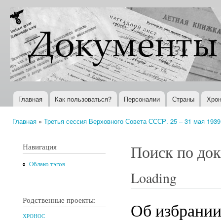
Пер
ос
Документы
Всемирная
со
XX века
история в
Интернете
Главная
Как пользоваться?
Персоналии
Страны
Хрон
Главное меню
Главная
»
Третья сессия Верховного Совета СССР. 25 – 31 мая 1939 
Вы здесь
Навигация
Поиск по до
Облако тэгов
Loading
Родственные проекты:
Об избрании 
ХРОНОС