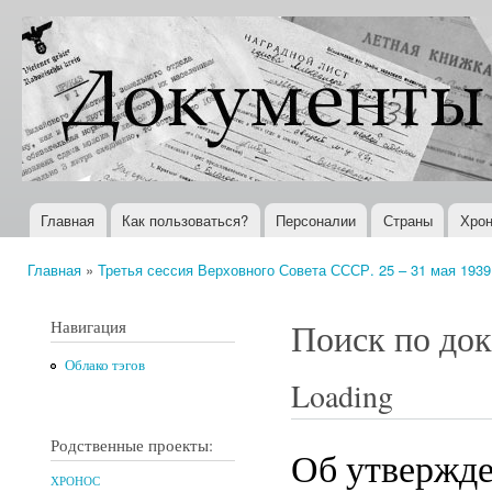
Пер
ос
Документы
Всемирная
со
XX века
история в
Интернете
Главная
Как пользоваться?
Персоналии
Страны
Хрон
Главное меню
Главная
»
Третья сессия Верховного Совета СССР. 25 – 31 мая 1939 
Вы здесь
Навигация
Поиск по до
Облако тэгов
Loading
Родственные проекты:
Об утвержде
ХРОНОС