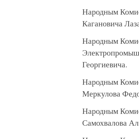
Народным Коми
Кагановича Лаз
Народным Комис
Электропромыш
Георгиевича.
Народным Коми
Меркулова Федо
Народным Коми
Самохвалова Ал