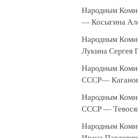
Народным Коми
— Косыгина Але
Народным Коми
Лукина Сергея Г
Народным Коми
СССР— Каганов
Народным Коми
СССР — Тевосян
Народным Коми
Ивана Павлович