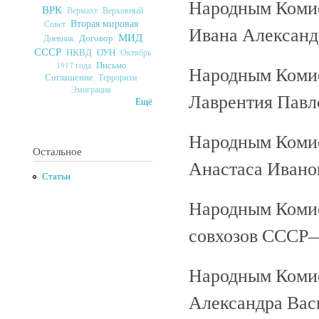
Народным Коми
ВРК
Верховный
Вермахт
Вторая мировая
Совет
Ивана Александ
МИД
Договор
Дневник
СССР
ОУН
НКВД
Октябрь
Письмо
1917 года
Народным Коми
Соглашение
Терроризм
Эмиграция
Лаврентия Павл
Ещё
Народным Коми
Остальное
Анастаса Ивано
Статьи
Народным Комис
совхозов СССР—
Народным Коми
Александра Вас