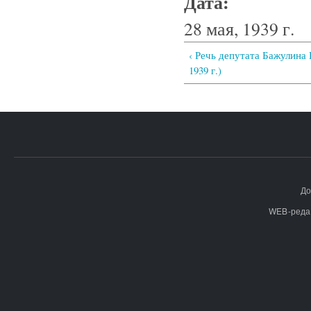
Дата:
28 мая, 1939 г.
‹ Речь депутата Бажулина Г
1939 г.)
До
WEB-реда