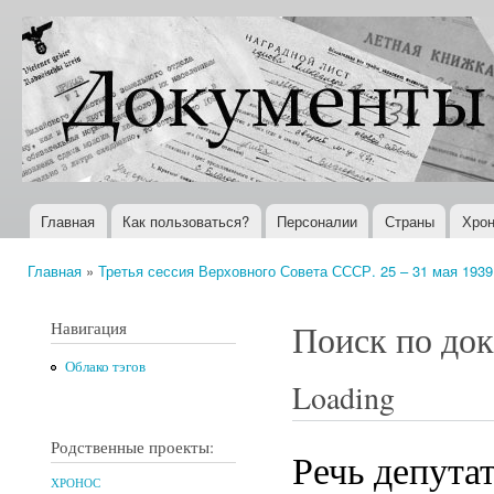
Пер
ос
Документы
Всемирная
со
XX века
история в
Интернете
Главная
Как пользоваться?
Персоналии
Страны
Хрон
Главное меню
Главная
»
Третья сессия Верховного Совета СССР. 25 – 31 мая 1939 
Вы здесь
Навигация
Поиск по до
Облако тэгов
Loading
Родственные проекты:
Речь депутат
ХРОНОС