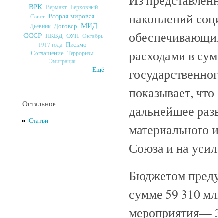
ВРК
Верховный
Вермахт
накоплений соц
Вторая мировая
Совет
МИД
Договор
Дневник
обеспечивающий
СССР
ОУН
НКВД
Октябрь
Письмо
1917 года
расходами в сум
Соглашение
Терроризм
Эмиграция
Ещё
государственног
показывает, что
Остальное
дальнейшее разв
Статьи
материального и
Союза и на уси
Бюджетом преду
сумме 59 310 мл
мероприятия— 38