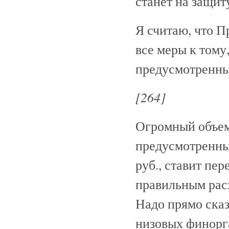
станет на защит
Я считаю, что 
все меры к тому
предусмотренны
[264]
Огромный объем
предусмотренный
руб., ставит пе
правильным рас
Надо прямо сказ
низовых финорг