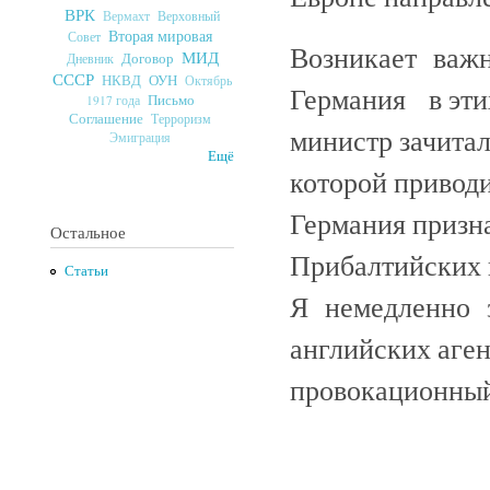
ВРК
Верховный
Вермахт
Вторая мировая
Совет
Возникает важ
МИД
Договор
Дневник
СССР
ОУН
НКВД
Октябрь
Германия в эти
Письмо
1917 года
Соглашение
Терроризм
министр зачитал
Эмиграция
Ещё
которой привод
Германия призн
Остальное
Прибалтийских 
Статьи
Я немедленно 
английских аге
провокационный