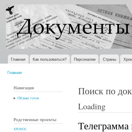
Пер
ос
Документы
Всемирная
со
XX века
история в
Интернете
Главная
Как пользоваться?
Персоналии
Страны
Хрон
Главное меню
Главная
Вы здесь
Навигация
Поиск по до
Облако тэгов
Loading
Родственные проекты:
Телеграмма 
ХРОНОС