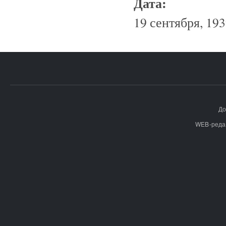
Дата:
19 сентября, 193
До
WEB-реда