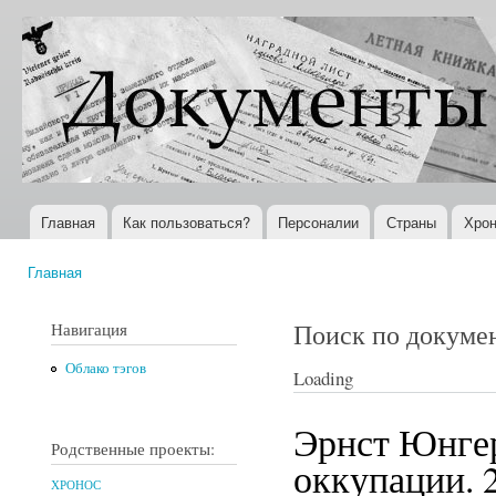
Пер
ос
Документы
Всемирная
со
XX века
история в
Интернете
Главная
Как пользоваться?
Персоналии
Страны
Хрон
Главное меню
Главная
Вы здесь
Поиск по докуме
Навигация
Облако тэгов
Loading
Эрнст Юнгер
Родственные проекты:
оккупации. 2
ХРОНОС