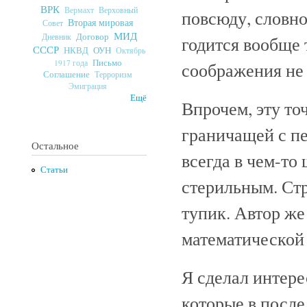
ВРК
Верховный
Вермахт
повсюду, словн
Вторая мировая
Совет
МИД
Договор
Дневник
годится вообще 
СССР
ОУН
НКВД
Октябрь
Письмо
1917 года
соображения не 
Соглашение
Терроризм
Эмиграция
Ещё
Впрочем, эту то
граничащей с пе
Остальное
всегда в чем-то 
Статьи
стерильным. Стр
тупик. Автор ж
математической
Я сделал интере
которые в после