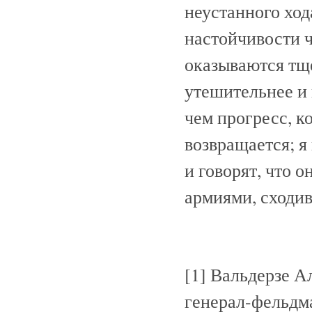
неустанного ход
настойчивости ч
оказываются тще
утешительнее и
чем прогресс, ко
возвращается; я
и говорят, что 
армиями, сходи
[1] Вальдерзе А
генерал-фельдма