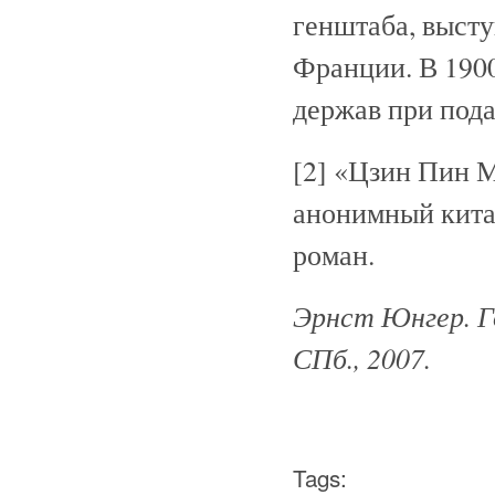
генштаба, высту
Франции. В 190
держав при пода
[2] «Цзин Пин 
анонимный кита
роман.
Эрнст Юнгер. Го
СПб., 2007.
Tags: