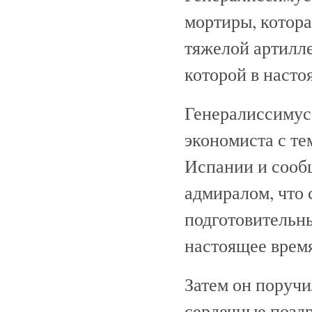
мортиры, котора
тяжелой артилл
которой в наст
Генералиссимус
экономиста с те
Испании и сообщ
адмиралом, что 
подготовительны
настоящее время
Затем он поруч
сердечные поздр