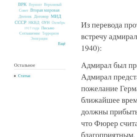
ВРК
Верховный
Вермахт
Вторая мировая
Совет
МИД
Договор
Дневник
СССР
Из перевода про
ОУН
НКВД
Октябрь
Письмо
1917 года
Соглашение
Терроризм
встречу адмирал
Эмиграция
Ещё
1940):
Адмирал был при
Остальное
Адмирал предст
Статьи
пожелание Герм
ближайшее время
должны прибыть
что Фюрер счит
благоприятным, 