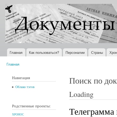
Пер
ос
Документы
Всемирная
со
XX века
история в
Интернете
Главная
Как пользоваться?
Персоналии
Страны
Хрон
Главное меню
Главная
Вы здесь
Навигация
Поиск по до
Облако тэгов
Loading
Родственные проекты:
Телеграмма 
ХРОНОС