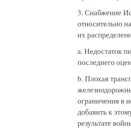
3. Снабжение И
относительно н
их распределени
a. Недостаток п
последнего оцен
b. Плохая транс
железнодорожны
ограничения в и
добавить к это
результате войн