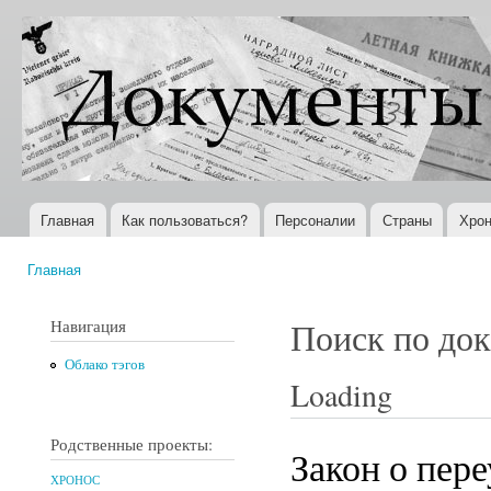
Пер
ос
Документы
Всемирная
со
XX века
история в
Интернете
Главная
Как пользоваться?
Персоналии
Страны
Хрон
Главное меню
Главная
Вы здесь
Навигация
Поиск по до
Облако тэгов
Loading
Родственные проекты:
Закон о пер
ХРОНОС