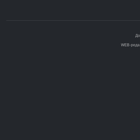
До
WEB-реда