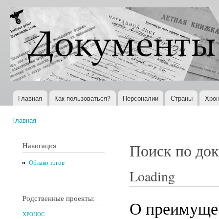
Пер
ос
Документы
Всемирная
со
XX века
история в
Интернете
Главная
Как пользоваться?
Персоналии
Страны
Хрон
Главное меню
Главная
Вы здесь
Навигация
Поиск по до
Облако тэгов
Loading
Родственные проекты:
О преимущес
ХРОНОС