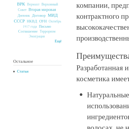
компании, пред
ВРК
Верховный
Вермахт
Вторая мировая
Совет
контрактного пр
МИД
Договор
Дневник
СССР
ОУН
НКВД
Октябрь
высококачествен
Письмо
1917 года
Соглашение
Терроризм
производственн
Эмиграция
Ещё
Преимуществ
Остальное
Разработанная и
Статьи
косметика имее
Натуральные
использован
ингредиентов
волосах, не 