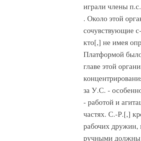
играли члены п.с.
. Около этой орг
сочувствующие с-
кто[,] не имея оп
Платформой было 
главе этой орган
концентрирования
за У.С. - особен
- работой и агит
частях. С.-Р.[,] 
рабочих дружин,
ручными должны б