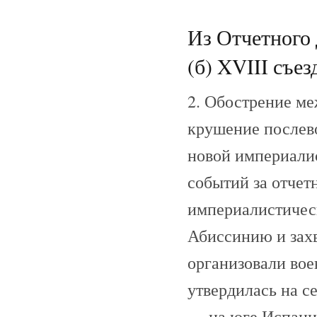
Из Отчетного
(б) XVIII съез
2. Обострение м
крушение послев
новой империали
событий за отчет
империалистическ
Абиссинию и захв
организовали во
утвердилась на с
— на юге Испании