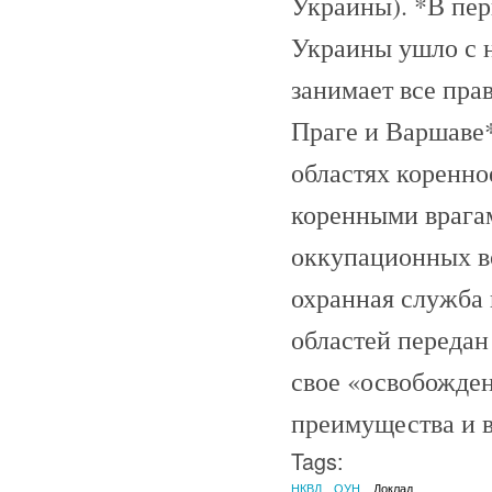
Украины). *В пер
Украины ушло с н
занимает все пра
Праге и Варшаве*
областях коренно
коренными врага
оккупационных во
охранная служба 
областей передан
свое «освобожден
преимущества и в
Tags:
НКВД
ОУН
Доклад