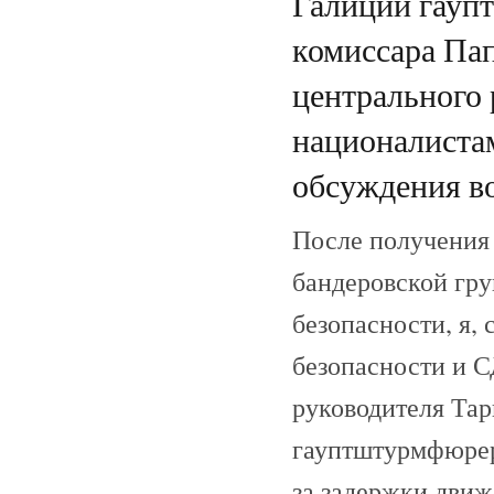
Галиции гауп
комиссара Пап
центрального
националиста
обсуждения во
После получения 
бандеровской гру
безопасности, я,
безопасности и С
руководителя Та
гауптштурмфюрер
за задержки движ