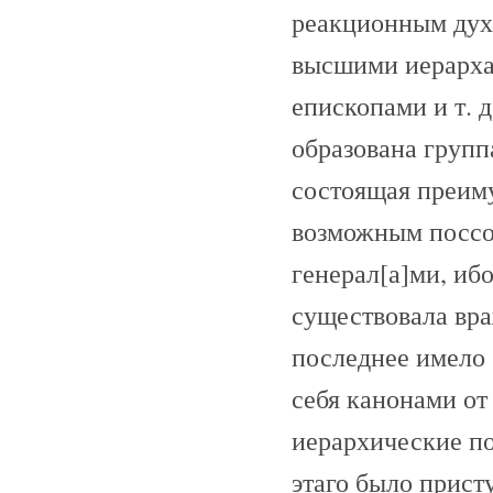
реакционным духо
высшими иерарха
епископами и т. 
образована груп
состоящая преиму
возможным поссор
генерал[а]ми, иб
существовала вра
последнее имело
себя канонами от
иерархические по
этаго было прист