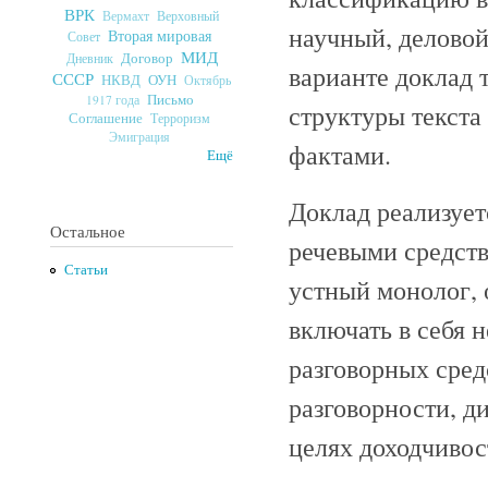
ВРК
Верховный
Вермахт
научный, деловой
Вторая мировая
Совет
МИД
Договор
Дневник
варианте доклад 
СССР
ОУН
НКВД
Октябрь
Письмо
1917 года
структуры текста
Соглашение
Терроризм
Эмиграция
фактами.
Ещё
Доклад реализуе
Остальное
речевыми средств
Статьи
устный монолог, 
включать в себя 
разговорных сре
разговорности, д
целях доходчивос