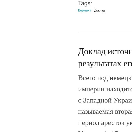
Tags:
Вермахт
Доклад
Доклад источ
результатах е
Всего под немецк
империи находитс
с Западной Украин
называемая втора
период арестов у