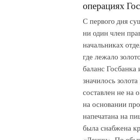
операциях Гос
С первого дня су
ни один член пра
начальниках отде
где лежало золот
баланс Госбанка и
значилось золота
составлен не на 
на основании про
напечатана на пи
была снабжена кр
«Ленин». По обыч