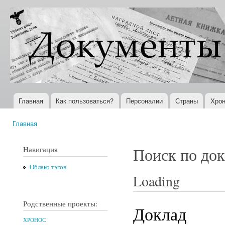
Пер
ос
Документы
Всемирная
со
XX века
история в
Интернете
Главная
Как пользоваться?
Персоналии
Страны
Хрон
Главное меню
Главная
Вы здесь
Навигация
Поиск по до
Облако тэгов
Loading
Родственные проекты:
Доклад
ХРОНОС