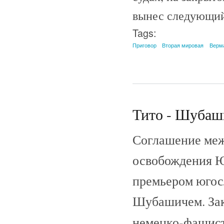
вынес следующи
Tags:
Приговор
Вторая мировая
Верм
Тито - Шубаши
Соглашение меж
освобождения Ю
премьером югосл
Шубашичем. Зак
немецко-фашист