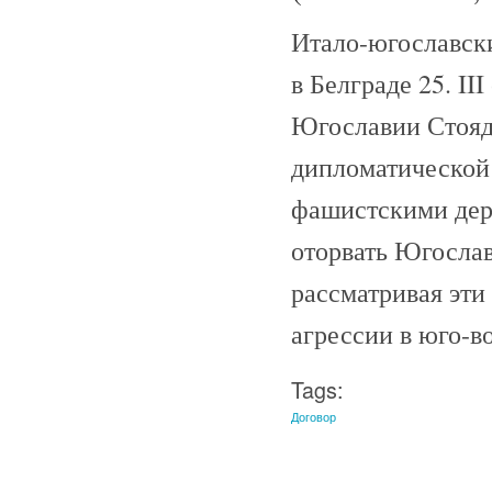
Итало-югославски
в Белграде 25. II
Югославии Стояди
дипломатической
фашистскими дер
оторвать Югосла
рассматривая эти
агрессии в юго-в
Tags:
Договор