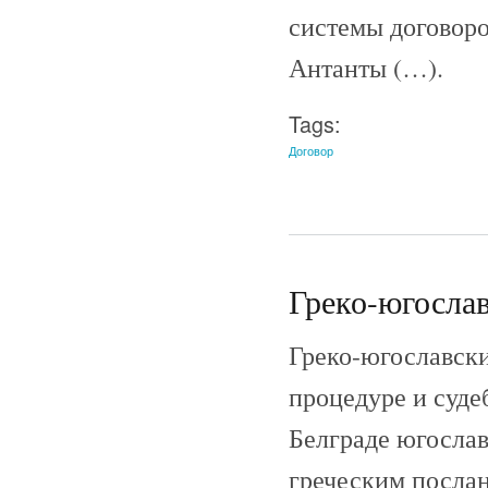
системы договор
Антанты (…).
Tags:
Договор
Греко-югослав
Греко-югославски
процедуре и судеб
Белграде югосла
греческим посла