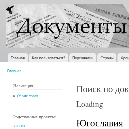
Пер
ос
Документы
Всемирная
со
XX века
история в
Интернете
Главная
Как пользоваться?
Персоналии
Страны
Хрон
Главное меню
Главная
Вы здесь
Навигация
Поиск по до
Облако тэгов
Loading
Родственные проекты:
Югославия
ХРОНОС