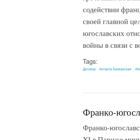
содействии франц
своей главной це
югославских отн
войны в связи с 
Tags:
Договор
Антанта Балканская
Ли
Франко-югосла
Франко-югославск
XI в Париже мин