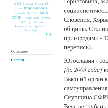
Герцеговина, Ма
ВРК
Верховный
Вермахт
Вторая мировая
Совет
социалистически
МИД
Договор
Дневник
СССР
Словения, Хорва
ОУН
НКВД
Октябрь
Письмо
1917 года
Соглашение
Терроризм
общины. Столица
Эмиграция
Ещё
пригородами - 1
перепись).
Остальное
Югославия - со
Статьи
[до 2003 года]
ко
Высший орган в
самоуправления 
Скупщина СФРЮ,
Вече республик 