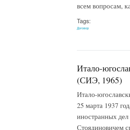
всем вопросам, к
Tags:
Договор
Итало-югослав
(СИЭ, 1965)
Итало-югославски
25 марта 1937 го
иностранных дел
Стоядиновичем ср