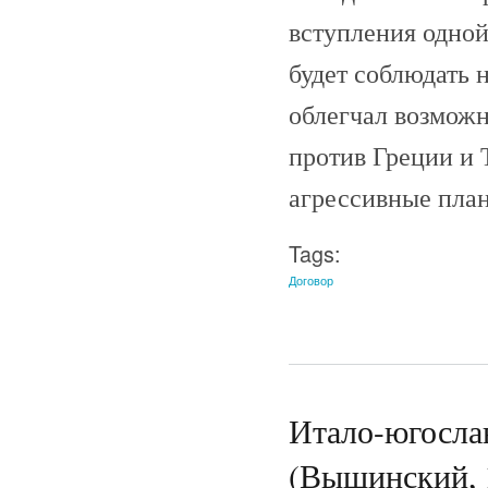
вступления одной
будет соблюдать 
облегчал возмож
против Греции и 
агрессивные пла
Tags:
Договор
Итало-югослав
(Вышинский, 