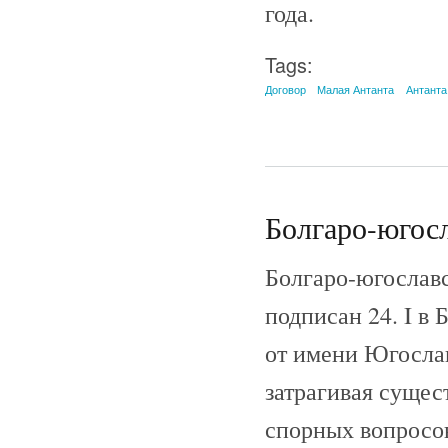
года.
Tags:
Договор
Малая Антанта
Антанта
Болгаро-югосл
Болгаро-югославс
подписан 24. I в
от имени Югослав
затрагивая суще
спорных вопросов