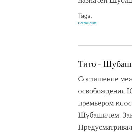
Tags:
Соглашение
Тито - Шубаши
Соглашение меж
освобождения Ю
премьером югосл
Шубашичем. Зак
Предусматривал