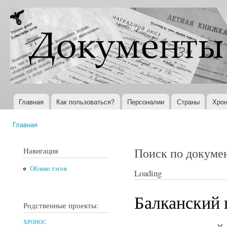
Пер
ос
Документы
Всемирная
со
XX века
история в
Интернете
Главная
Как пользоваться?
Персоналии
Страны
Хрон
Главное меню
Главная
Вы здесь
Поиск по докуме
Навигация
Облако тэгов
Loading
Балканский 
Родственные проекты:
ХРОНОС