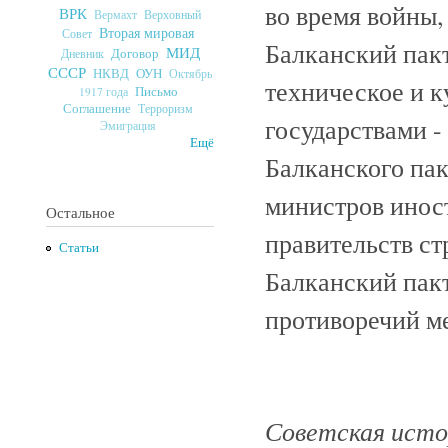
во время войны
ВРК
Верховный
Вермахт
Вторая мировая
Совет
Балканский пак
МИД
Договор
Дневник
СССР
ОУН
НКВД
Октябрь
техническое и к
Письмо
1917 года
Соглашение
Терроризм
государствами -
Эмиграция
Ещё
Балканского пак
министров инос
Остальное
правительств ст
Статьи
Балканский пак
противоречий м
Советская истор