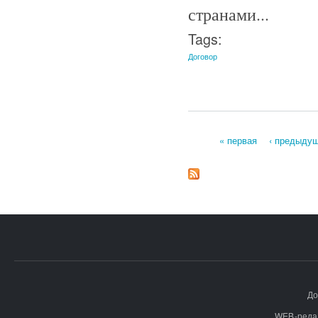
странами...
Tags:
Договор
« первая
‹ предыду
Страницы
До
WEB-реда