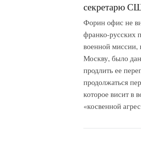
секретарю США
Форин офис не ви
франко-русских п
военной миссии, 
Москву, было дан
продлить ее пере
продолжаться пер
которое висит в 
«косвенной агре