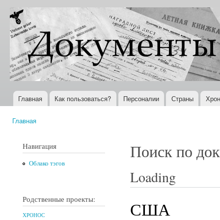
Пер
ос
Документы
Всемирная
со
XX века
история в
Интернете
Главная
Как пользоваться?
Персоналии
Страны
Хрон
Главное меню
Главная
Вы здесь
Навигация
Поиск по до
Облако тэгов
Loading
Родственные проекты:
США
ХРОНОС