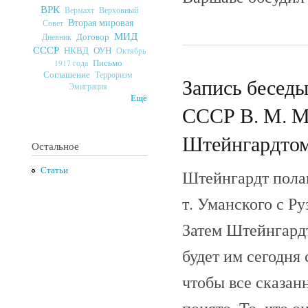
ВРК
Верховный
Вермахт
Вторая мировая
Совет
МИД
Договор
Дневник
СССР
ОУН
НКВД
Октябрь
Письмо
1917 года
Соглашение
Терроризм
Запись беседы
Эмиграция
Ещё
СССР В. М. М
Штейнгардтом.
Остальное
Статьи
Штейнгардт полаг
т. Уманского с Ру
Затем Штейнгардт
будет им сегодня 
чтобы все сказан
понято. То, что о