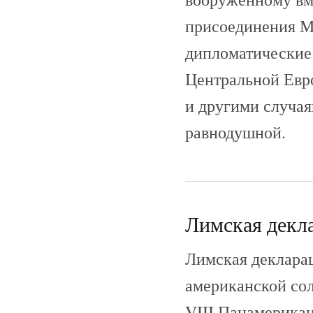
присоединения Ме
дипломатические
Центральной Евро
и другими случа
равнодушной.
Лимская декла
Лимская декларац
американской сол
VIII Панамерика