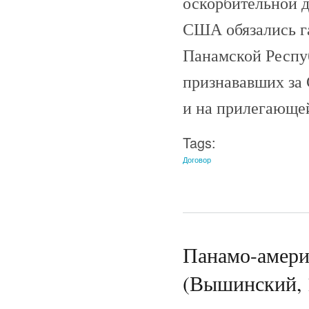
оскорбительной дл
США обязались г
Панамской Респуб
признававших за 
и на прилегающе
Tags:
Договор
Панамо-америк
(Вышинский, 