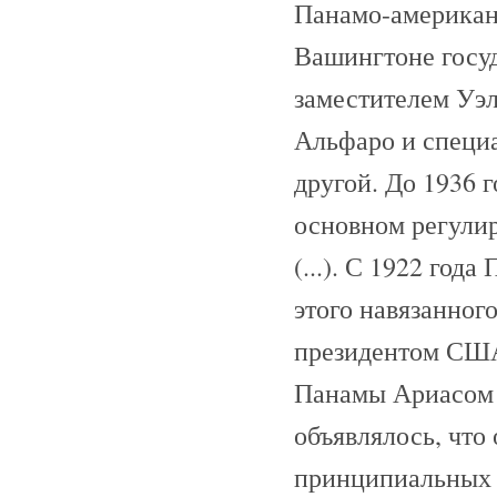
Панамо-американск
Вашингтоне госу
заместителем Уэ
Альфаро и специ
другой. До 1936
основном регули
(...). С 1922 год
этого навязанног
президентом США
Панамы Ариасом 
объявлялось, что
принципиальных 