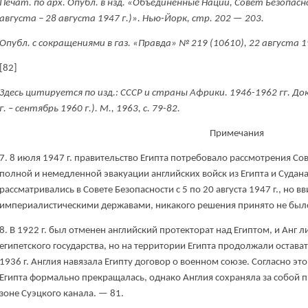
Печат. по арх. Опубл. в нзд. «Объединенные Нации, Совет Безопа
августа – 28 августа 1947 г.)». Нью-Йорк, стр. 202 — 203.
Опубл. с сокращениями в газ. «Правда» № 219 (10610), 22 августа 1
[82]
Здесь цитируется по изд.: СССР и страны Африки. 1946-1962 гг. 
г. – сентябрь 1960 г.). М., 1963, с. 79-82.
Примечания
7. 8 июля 1947 г. правительство Египта потребовало рассмотрения С
полной и немедленной эвакуации английских войск из Египта и Судана
рассматривались в Совете Безопасности с 5 по 20 августа 1947 г., но в
империалистическими державами, никакого решения принято не был
8. В 1922 г. был отменен английский протекторат над Египтом, и Анг 
египетского государства, но на территории Египта продолжали остават
1936 г. Англия навязала Египту договор о военном союзе. Согласно э
Египта формально прекращалась, однако Англия сохраняла за собой п
зоне Суэцкого канала. — 81.