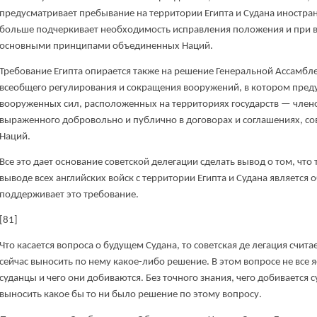
предусматривает пребывание на территории Египта и Судана иностран
больше подчеркивает необходимость исправления положения и при ве
основными принципами объединенных Наций.
Требование Египта опирается также на решение Генеральной Ассамблеи
всеобщего регулирования и сокращения вооружений, в котором пре
вооруженных сил, расположенных на территориях государств — членов
выраженного добровольно и публично в договорах и соглашениях, с
Наций.
Все это дает основание советской делегации сделать вывод о том, чт
выводе всех английских войск с территории Египта и Судана является
поддерживает это требование.
[81]
Что касается вопроса о будущем Судана, то советская де легация счита
сейчас выносить по нему какое-либо решение. В этом вопросе не все я
суданцы и чего они добиваются. Без точного знания, чего добивается с
выносить какое бы то ни было решение по этому вопросу.