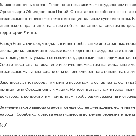
ближневосточных стран, Египет стал независимым государством и явл
Организации Объединенных Наций. Он пытается освободиться от всего
независимость и несовместимо с его национальным суверенитетом. Ка
египетского правительства, этим и объясняется постановка им вопрос
территории Египта.
Народ Египта считает, что дальнейшее пребывание ино странных войс
его национальными интересами как суверенного государства и с пр
которые должны уважаться всеми государствами, являющимися члена
Союз относится с пониманием и сочувствием к этим национальным уст
независимому существованию на основе суверенного равенства с дру
Законность этих требований Египта невозможно оспаривать, если мы
принципами Объединенных Наций. Не посчитаться с таким законным 
действовать вопреки этим принципам, требующим уважения и огражде
Значение такого вывода становится еще более очевидным, если мы уч
народы, борьба которых за независимость встречает серьезные препя
[80]