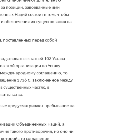
своей спиной имеют длительную
 за позиции, завоеванные ими
ненных Наций состоит в том, чтобы
 и обеспечения их существования на
ч, поставленных перед собой
одствоваться статьей 103 Устава
ов этой организации по Уставу
у международному соглашению, то
оглашение 1936 г., заключенное между
 в существенных частях, в
авительство.
торые предусматривают пребывание на
анизации Объединенных Наций, а
личие такого противоречия, но оно ни
в которой это соглашение