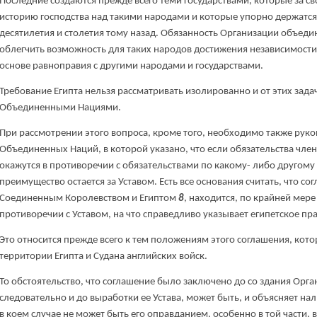
Последние создаются прежде всего теми государствами, которые за 
историю господства над такими народами и которые упорно держатся
десятилетия и столетия тому назад. Обязанность Организации объеди
облегчить возможность для таких народов достижения независимости
основе равноправия с другими народами и государствами.
Требование Египта нельзя рассматривать изолированно и от этих зада
Объединенными Нациями.
При рассмотрении этого вопроса, кроме того, необходимо также руков
Объединенных Наций, в которой указано, что если обязательства член
окажутся в противоречии с обязательствами по какому- либо другом
преимущество остается за Уставом. Есть все основания считать, что с
Соединенным Королевством и Египтом
8
, находится, по крайней мере
противоречии с Уставом, на что справедливо указывает египетское пр
Это относится прежде всего к тем положениям этого соглашения, ко
территории Египта и Судана английских войск.
То обстоятельство, что соглашение было заключено до со здания Орг
следовательно и до выработки ее Устава, может быть, и объясняет на
в коем случае не может быть его оправданием, особенно в той части, 