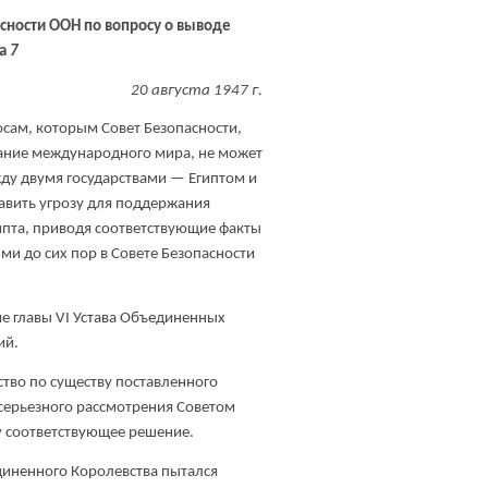
асности ООН по вопросу о выводе
на
7
20 августа 1947 г.
осам, которым Совет Безопасности,
жание международного мира, не может
жду двумя государствами — Египтом и
вить угрозу для поддержания
ипта, приводя соответствующие факты
ми до сих пор в Совете Безопасности
 главы VI Устава Объединенных
ий.
ство по существу поставленного
 серьезного рассмотрения Советом
у соответствующее решение.
диненного Королевства пытался