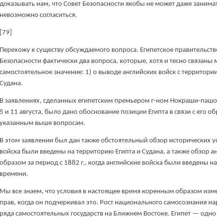
доказывать нам, что Совет Безопасности якобы не может даже занимат
невозможно согласиться.
[79]
Перехожу к существу обсуждаемого вопроса. Египетское правительст
Безопасности фактически два вопроса, которые, хотя и тесно связаны 
самостоятельное значение: 1) о выводе английских войск с территории
Судана.
В заявлениях, сделанных египетским премьером г-ном Нокраши-пашой
5 и 11 августа, было дано обоснование позиции Египта в связи с его 
указанным выше вопросам.
В этом заявлении был дан также обстоятельный обзор исторических у
войска были введены на территорию Египта и Судана, а также обзор 
образом за период с 1882 г., когда английские войска были введены н
времени.
Мы все знаем, что условия в настоящее время коренным образом изм
прав, когда он подчеркивал это. Рост национального самосознания н
ряда самостоятельных государств на Ближнем Востоке. Египет — одно и