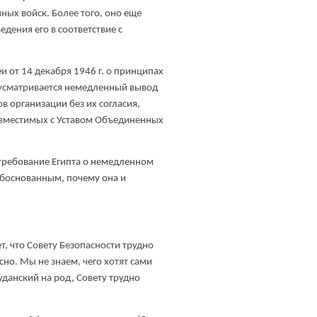
ных войск. Более того, оно еще
дения его в соответствие с
 от 14 декабря 1946 г. о принципах
дусматривается немедленный вывод
 организации без их согласия,
овместимых с Уставом Объединенных
о требование Египта о немедленном
 обоснованным, почему она и
ет, что Совету Безопасности трудно
сно. Мы не знаем, чего хотят сами
уданский на род, Совету трудно