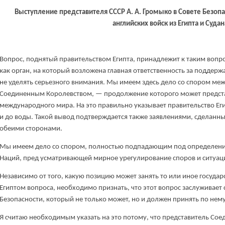
Выступление представителя СССР А. А. Громыко в Совете Безоп
английских войск из Египта и Суда
Вопрос, поднятый правительством Египта, принадлежит к таким вопр
как орган, на который возложена главная ответственность за поддер
не уделять серьезного внимания. Мы имеем здесь дело со спором ме
Соединенным Королевством, — продолжение которого может предста
международного мира. На это правильно указывает правительство Ег
и до воды. Такой вывод подтверждается также заявлениями, сделанны
обеими сторонами.
Мы имеем дело со спором, полностью подпадающим под определение
Наций, пред усматривающей мирное урегулирование споров и ситуац
Независимо от того, какую позицию может занять то или иное государ
Египтом вопроса, необходимо признать, что этот вопрос заслуживает
Безопасности, который не только может, но и должен принять по нем
Я считаю необходимым указать на это потому, что представитель Сое