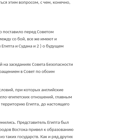
ься этим вопросом, с чем, конечно,
во поставило перед Советом
между со бой, все же имеют и
 Египта и Судана и 2 ) о будущем
 на заседаниях Совета Безопасности
обращением в Совет по обоим
словий, при которых английские
англо-египетских отношений, главным
а территорию Египта, до настоящего
енились. Представитель Египта был
ародов Востока привел к образованию
з таких государств. Как и ряд других