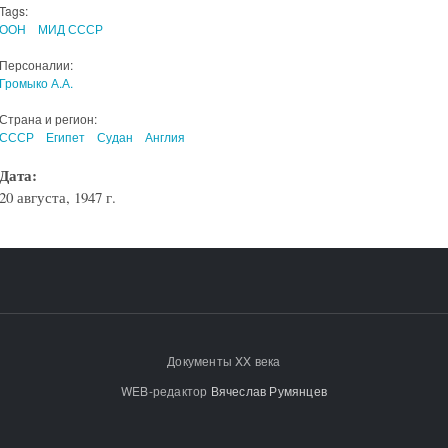
Tags:
ООН
МИД СССР
Персоналии:
Громыко А.А.
Страна и регион:
СССР
Египет
Судан
Англия
Дата:
20 августа, 1947 г.
Документы XX века
WEB-редактор
Вячеслав Румянцев