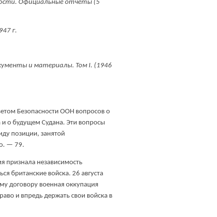
сности. Официальные отчеты (5
947 г.
Документы и материалы. Том
I. (1946
оветом Безопасности ООН вопросов о
 и о будущем Судана. Эти вопросы
виду позиции, занятой
о. — 79.
лия признала независимость
ься британские войска. 26 августа
тому договору военная оккупация
раво и впредь держать свои войска в