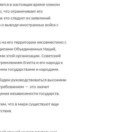
яется в настоящее время членом
, что ограничивает его
к это следует из заявлений
а о выводе иностранных войск с
к на его территории несовместимо с
инципами Объединенных Наций,
ми этой организации. Советский
ремлениям Египта и его народа к
гими государствами и народами.
 будем руководствоваться высокими
требованием — это значит
ния независимости государств.
тем, что в мире существуют еще
тствия.