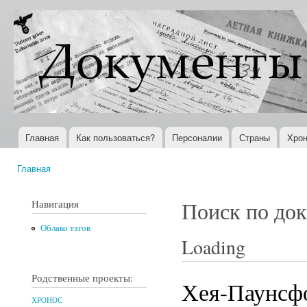
Пер
ос
Документы
Всемирная
со
XX века
история в
Интернете
Главная
Как пользоваться?
Персоналии
Страны
Хрон
Главное меню
Главная
Вы здесь
Навигация
Поиск по до
Облако тэгов
Loading
Родственные проекты:
Хея-Паунсфо
ХРОНОС