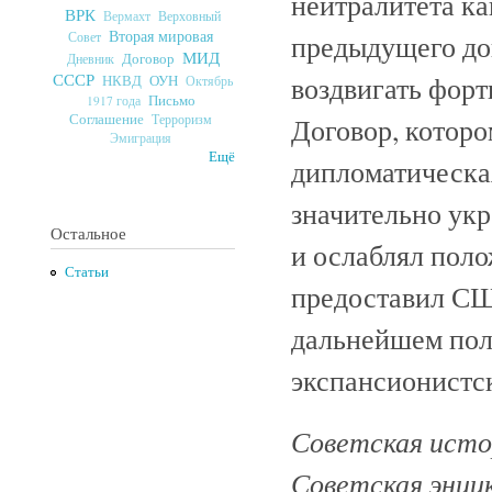
нейтралитета ка
ВРК
Верховный
Вермахт
Вторая мировая
предыдущего до
Совет
МИД
Договор
Дневник
СССР
воздвигать фор
ОУН
НКВД
Октябрь
Письмо
1917 года
Соглашение
Терроризм
Договор, котор
Эмиграция
Ещё
дипломатическа
значительно ук
Остальное
и ослаблял поло
Статьи
предоставил СШ
дальнейшем пол
экспансионистс
Советская истор
Советская энци