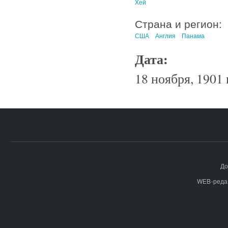
Хей
Страна и регион:
США
Англия
Панама
Дата:
18 ноября, 1901 
До
WEB-реда