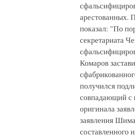
сфальсифициров
арестованных. 
показал: "По по
секретариата Ч
сфальсифициров
Комаров застав
сфабрикованного
получился подл
совпадающий с п
оригинала заявл
заявления Шима
составленного н