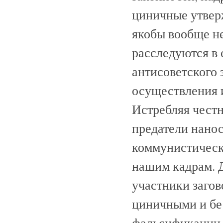
циничные утвер
якобы вообще н
расследуются в
антисоветского 
осуществления и
Истребляя честн
предатели нано
коммунистическ
нашим кадрам. 
участники заго
циничными и бе
фальсификации 