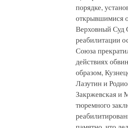
порядке, устано
открывшимися об
Верховный Суд 
реабилитации ос
Союза прекратил
действиях обви
образом, Кузнец
Лазутин и Родио
Закржевская и 
тюремного закл
реабилитирован
памятно, что де