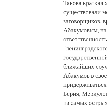
Такова краткая 
существовали м
заговорщиков, в
Абакумовым, на 
ответственност
"ленинградског
государственной
ближайших соуч
Абакумов в сво
придерживаться 
Берия, Меркулов
из самых остры