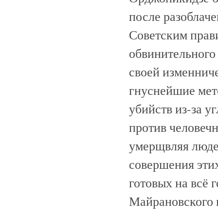
после разоблач
Советским прави
обвинительного 
своей изменниче
гнуснейшие мет
убийств из-за у
против человеч
умерщвляя людей
совершения эти
готовых на всё 
Майрановского и