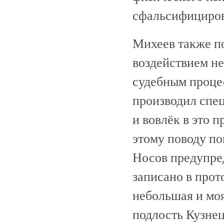
сфальсифициров
Михеев также по
воздействием не
судебным проце
производил спе
и вовлёк в это п
этому поводу по
Носов предупред
записано в прот
небольшая и моя
подлость Кузнец