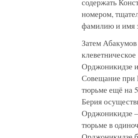
содержать Конс
номером, тщате
фамилию и имя 
Затем Абакумов
клеветническое
Орджоникидзе и
Совещание при 
тюрьме ещё на 5
Берия осуществи
Орджоникидзе —
тюрьме в одиноч
Орджоникидзе б