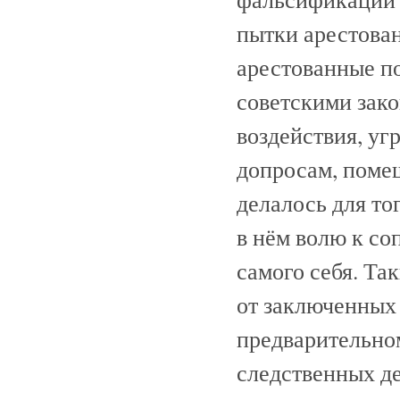
пытки арестован
арестованные п
советскими зак
воздействия, у
допросам, помещ
делалось для то
в нём волю к со
самого себя. Та
от заключенных
предварительном
следственных д