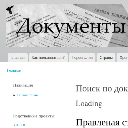
Пер
ос
Документы
Всемирная
со
XX века
история в
Интернете
Главная
Как пользоваться?
Персоналии
Страны
Хрон
Главное меню
Главная
Вы здесь
Навигация
Поиск по до
Облако тэгов
Loading
Родственные проекты:
Правленая с
ХРОНОС