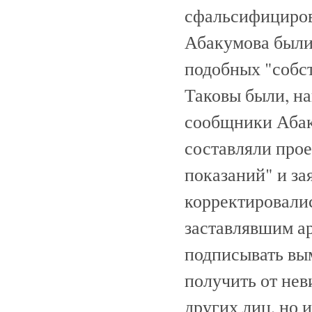
сфальсифициров
Абакумова были
подобных "собс
Таковы были, н
сообщники Абаку
составляли про
показаний" и за
корректировали
заставлявшим а
подписывать вы
получить от не
других лиц, но 