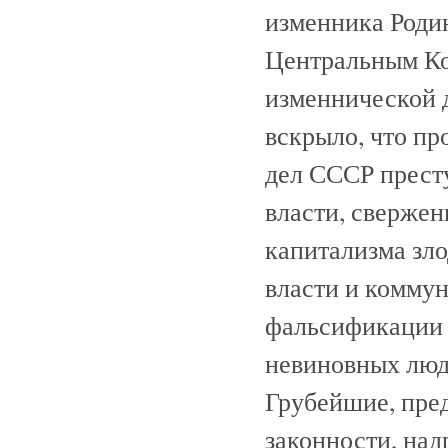
изменника Родин
Центральным Ко
изменнической 
вскрыло, что п
дел СССР престу
власти, свержен
капитализма зл
власти и комму
фальсификации 
невиновных люд
Грубейшие, пре
законности, над