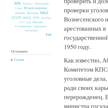
проверить и дол
ВРК
Верховный
Вермахт
Вторая мировая
проверки уголов
Совет
МИД
Договор
Дневник
Вознесенского и
СССР
ОУН
НКВД
Октябрь
Письмо
1917 года
арестованных в
Соглашение
Терроризм
Эмиграция
Ещё
государственно
1950 году.
Остальное
Как известно, 
Статьи
Комитетом КПС
уголовные дела,
ради своих карь
перерожденец. В
министра госуда