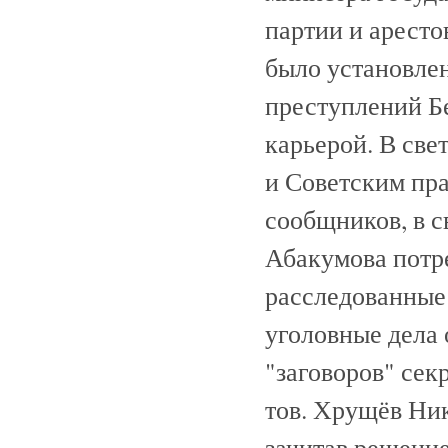
партии и аресто
было установлен
преступлений Б
карьерой. В св
и Советским пра
сообщников, в с
Абакумова потр
расследованные
уголовные дела 
"заговоров" сек
тов. Хрущёв Ник
зачитав решение