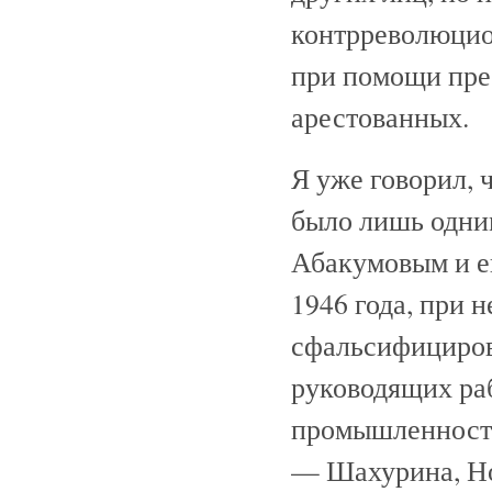
контрреволюцио
при помощи пре
арестованных.
Я уже говорил, 
было лишь одни
Абакумовым и ег
1946 года, при 
сфальсифициров
руководящих ра
промышленности
— Шахурина, Но