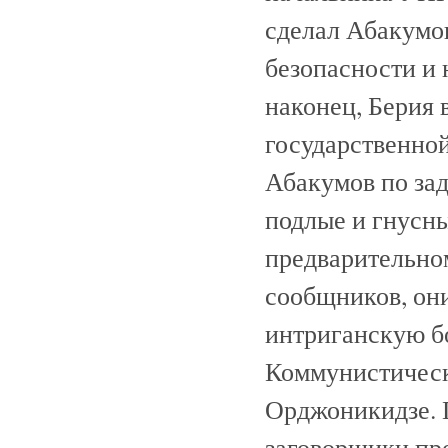
сделал Абакумо
безопасности и 
наконец, Берия
государственной
Абакумов по за
подлые и гнусны
предварительном
сообщников, они
интриганскую б
Коммунистическ
Орджоникидзе. 
заговорщики про