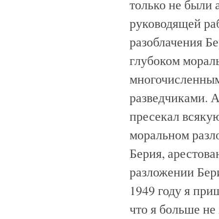
только не были
руководящей ра
разоблачения Б
глубоком мораль
многочисленным
разведчиками. А
пресекал всяку
моральном разл
Берия, арестов
разложении Бери
1949 году я при
что я больше не