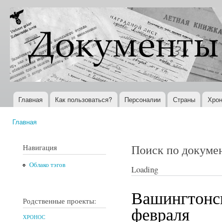
Пер
ос
Документы
Всемирная
со
XX века
история в
Интернете
Главная
Как пользоваться?
Персоналии
Страны
Хрон
Главное меню
Главная
Вы здесь
Поиск по докуме
Навигация
Облако тэгов
Loading
Вашингтонск
Родственные проекты:
февраля
ХРОНОС