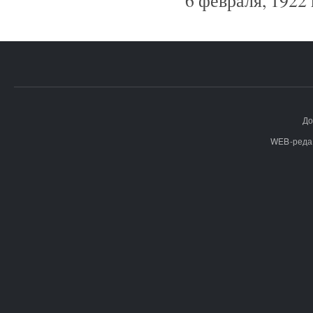
До
WEB-реда