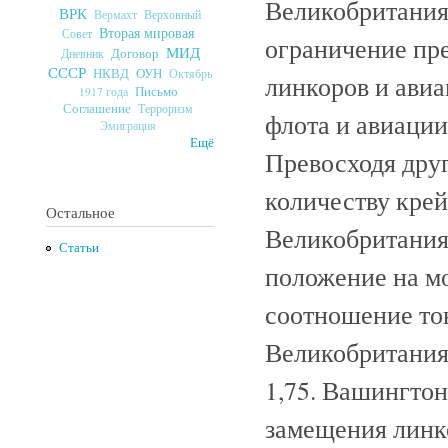
Великобритания
ВРК
Верховный
Вермахт
Вторая мировая
Совет
ограничение пре
МИД
Договор
Дневник
СССР
ОУН
НКВД
Октябрь
линкоров и авиа
Письмо
1917 года
Соглашение
Терроризм
флота и авиации
Эмиграция
Ещё
Превосходя друг
количеству крей
Остальное
Великобритания
Статьи
положение на м
соотношение то
Великобритания -
1,75. Вашингто
замещения линк