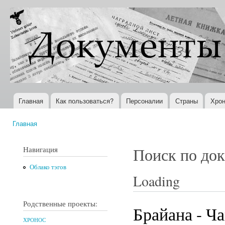
Пер
ос
Документы
Всемирная
со
XX века
история в
Интернете
Главная
Как пользоваться?
Персоналии
Страны
Хрон
Главное меню
Главная
Вы здесь
Навигация
Поиск по до
Облако тэгов
Loading
Родственные проекты:
Брайана - Ча
ХРОНОС