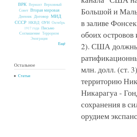
ВРК
Верховный
Вермахт
Большой и Малы
Вторая мировая
Совет
МИД
Договор
Дневник
в заливе Фонсек
СССР
ОУН
НКВД
Октябрь
Письмо
1917 года
обоих островов 
Соглашение
Терроризм
Эмиграция
2). США должны
Ещё
ратификационны
Остальное
млн. долл. (ст.
Статьи
территорию Ника
Никарагуа - Гон
сохранения в си
орудием экспан