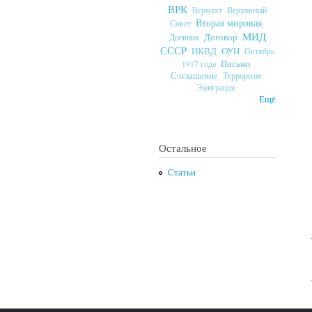
ВРК
Верховный
Вермахт
Вторая мировая
Совет
МИД
Договор
Дневник
СССР
ОУН
НКВД
Октябрь
Письмо
1917 года
Соглашение
Терроризм
Эмиграция
Ещё
Остальное
Статьи