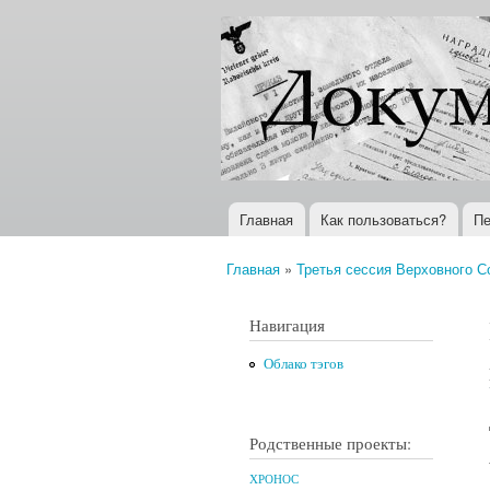
Документы
Всемирная
XX века
история в
Интернете
Главная
Как пользоваться?
Пе
Главное меню
Главная
»
Третья сессия Верховного Со
Вы здесь
Навигация
Облако тэгов
Родственные проекты:
ХРОНОС