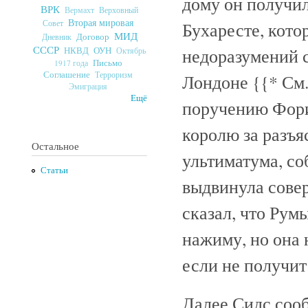
дому он получил
ВРК
Верховный
Вермахт
Вторая мировая
Совет
Бухаресте, кото
МИД
Договор
Дневник
СССР
недоразумений 
ОУН
НКВД
Октябрь
Письмо
1917 года
Соглашение
Терроризм
Лондоне
{{* См.
Эмиграция
Ещё
поручению Фори
королю за разъя
Остальное
ультиматума, со
Статьи
выдвинула сове
сказал, что Рум
нажиму, но она 
если не получи
Далее Сидс соо