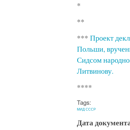
*
**
***
Проект дек
Польши, вручен
Сидсом народно
Литвинову.
****
Tags:
МИД СССР
Дата документ