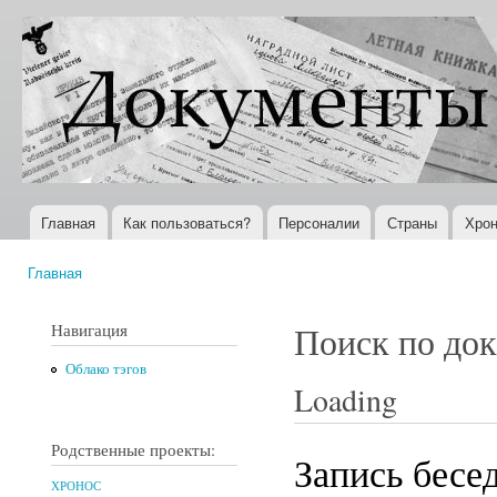
Пер
ос
Документы
Всемирная
со
XX века
история в
Интернете
Главная
Как пользоваться?
Персоналии
Страны
Хрон
Главное меню
Главная
Вы здесь
Навигация
Поиск по до
Облако тэгов
Loading
Родственные проекты:
Запись бесе
ХРОНОС