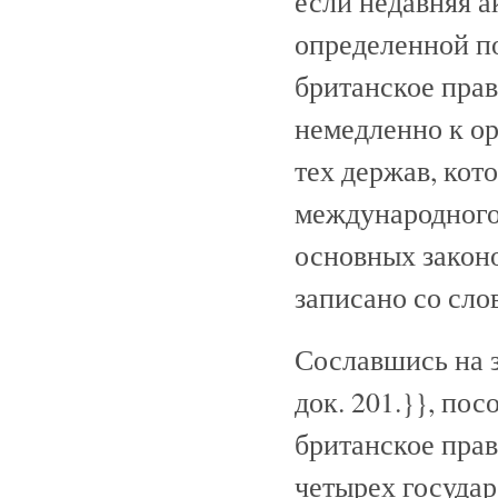
если недавняя 
определенной по
британское пра
немедленно к о
тех держав, ко
международного
основных законо
записано со сло
Сославшись на 
док. 201.}}
, пос
британское прав
четырех госуда