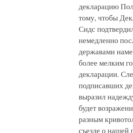
декларацию Поль
тому, чтобы Дек
Сидс подтверди
немедленно пос
державами наме
более мелким го
декларации. Сл
подписавших де
выразил надежду
будет возражени
разным кривотол
съезде о нашей 