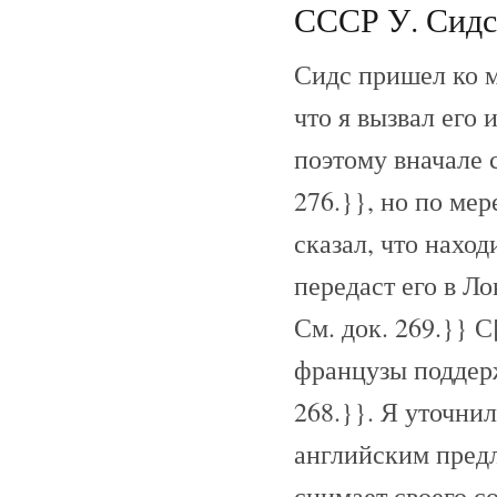
СССР У. Сидсо
Сидс пришел ко мн
что я вызвал его 
поэтому вначале 
276.}}, но по ме
сказал, что нахо
передаст его в Л
См. док. 269.}} С
французы поддер
268.}}. Я уточнил
английским предл
снимает своего с