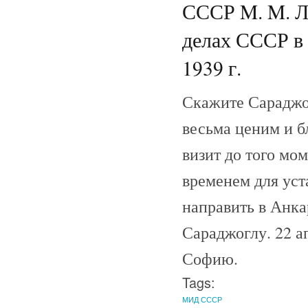
СССР M. M. Л
делах СССР в 
1939 г.
Скажите Сараджог
весьма ценим и б
визит до того мо
временем для ус
направить в Анка
Сараджоглу. 22 а
Софию.
Tags:
МИД СССР