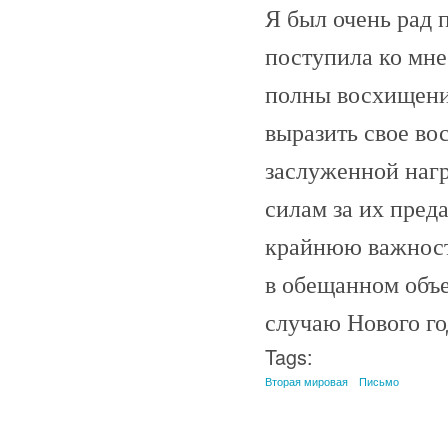
Я был очень рад 
поступила ко мне
полны восхищени
выразить свое во
заслуженной наг
силам за их пред
крайнюю важност
в обещанном объ
случаю Нового год
Tags:
Вторая мировая
Письмо