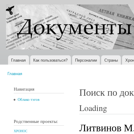
Пер
ос
Документы
Всемирная
со
XX века
история в
Интернете
Главная
Как пользоваться?
Персоналии
Страны
Хрон
Главное меню
Главная
Вы здесь
Навигация
Поиск по до
Облако тэгов
Loading
Родственные проекты:
Литвинов М
ХРОНОС