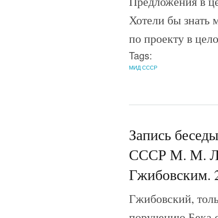
Предложения в ц
Хотели бы знать 
по проекту в цел
Tags:
МИД СССР
Запись беседы
СССР М. М. Л
Гжибовским. 2
Гжибовский, тол
поручению Бека 