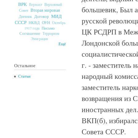
ВРК
Верховный
Вермахт
большевик, Был а
Вторая мировая
Совет
МИД
Договор
Дневник
русской революци
СССР
ОУН
НКВД
Октябрь
Письмо
1917 года
ЦК РСДРП в Межд
Соглашение
Терроризм
Эмиграция
Лондонской боль
Ещё
социалистической
г. - заместитель 
Остальное
народный комисса
Статьи
заместитель нарк
возвращения из С
иностранных дел
ВКП(б), избирал
Совета СССР.