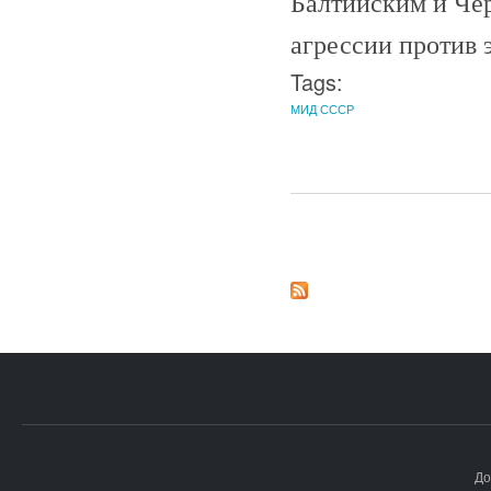
Балтийским и Че
агрессии против э
Tags:
МИД СССР
Страницы
До