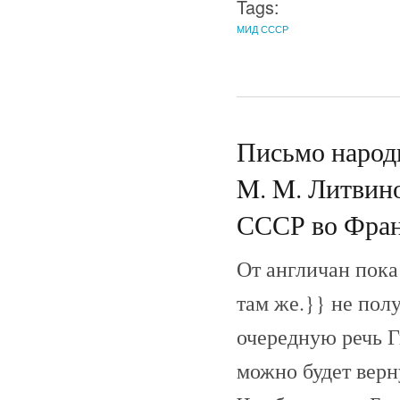
Tags:
МИД СССР
Письмо народ
M. M. Литвин
СССР во Франц
От англичан пока
там же.}} не пол
очередную речь Г
можно будет верн