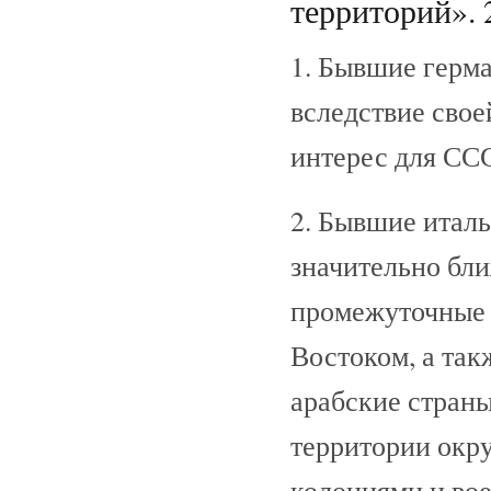
территорий». 
1. Бывшие герма
вследствие свое
интерес для СС
2. Бывшие итал
значительно бли
промежуточные 
Востоком, а так
арабские страны
территории окр
колониями и во