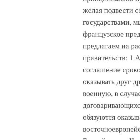
желая подвести 
государствами, м
французское пре
предлагаем на ра
правительств: 1
соглашение сроко
оказывать друг д
военную, в случа
договаривающихся
обязуются оказыв
восточноевропей