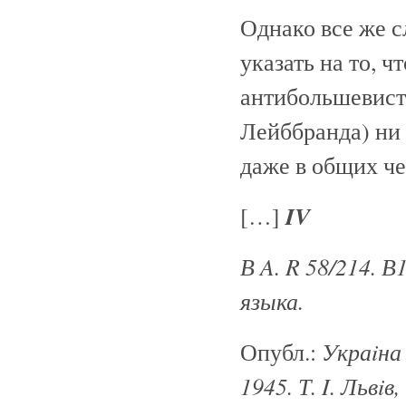
Однако все же с
указать на то, 
антибольшевистс
Лейббранда) ни
даже в общих ч
IV
[…]
В A. R 58/214. 
языка.
Укра
iна
Опубл.:
1945. Т. I. Львiв