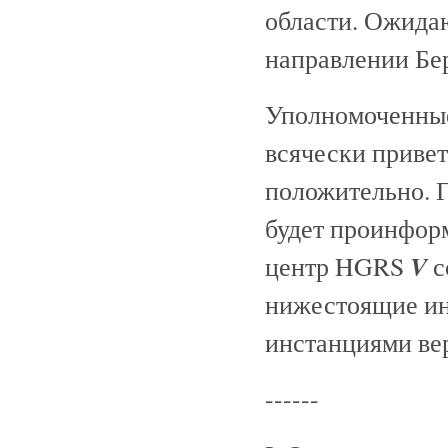
области. Ожида
направлении Бе
Уполномоченные
всячески привет
положительно. Г
будет проинфор
V
центр HGRS
с
нижестоящие ин
инстанциями вер
------