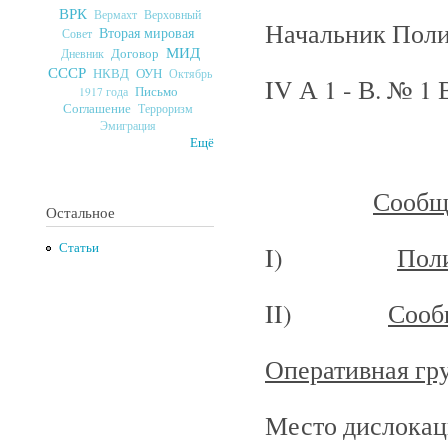
ВРК
Верховный
Вермахт
Начальник Поли
Вторая мировая
Совет
МИД
Договор
Дневник
СССР
ОУН
НКВД
Октябрь
IV А 1 - В. № 1 
Письмо
1917 года
Соглашение
Терроризм
Эмиграция
Ещё
Сообщ
Остальное
Статьи
I)
Пол
II)
Сооб
Оперативная гр
Место дислокаци