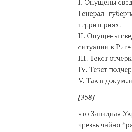
I. Опущены све
Генерал- губер
территориях.
II. Опущены све
ситуации в Риге
III. Текст отчер
IV. Текст подче
V. Так в докумен
[358]
что Западная У
чрезвычайно *р