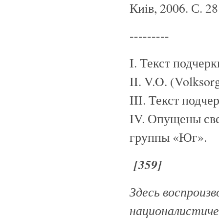
Киiв, 2006. С. 2
---------
I. Текст подчер
II. V.O. (Volkso
III. Текст подч
IV. Опущены св
группы «Юг».
[359]
Здесь воспроизв
националистиче