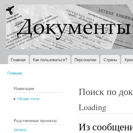
Пер
ос
Документы
Всемирная
со
XX века
история в
Интернете
Главная
Как пользоваться?
Персоналии
Страны
Хрон
Главное меню
Главная
Вы здесь
Навигация
Поиск по до
Облако тэгов
Loading
Родственные проекты:
Из сообщени
ХРОНОС