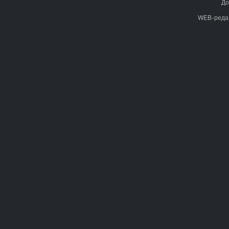
До
WEB-реда