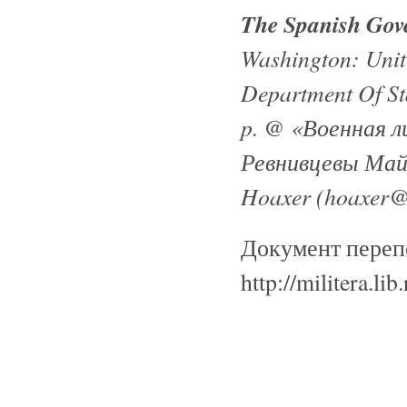
The Spanish Gov
Washington: Unit
Department Of St
p. @ «Военная ли
Ревнивцевы Май
Hoaxer (hoaxer@
Документ перепе
http://militera.l