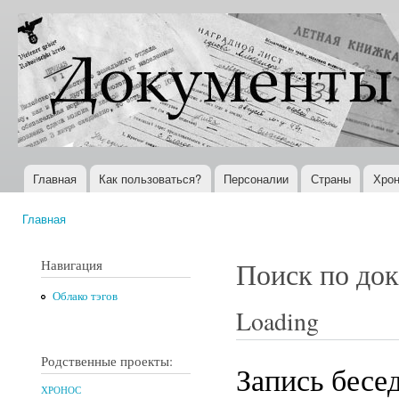
Пер
ос
Документы
Всемирная
со
XX века
история в
Интернете
Главная
Как пользоваться?
Персоналии
Страны
Хрон
Главное меню
Главная
Вы здесь
Навигация
Поиск по до
Облако тэгов
Loading
Родственные проекты:
Запись бесе
ХРОНОС