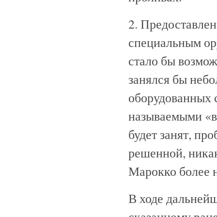
2. Предоставлен
специальным ор
стало бы возмо
занялся бы небо
оборудованных 
называемыми «
будет занят, пр
решенной, ника
Марокко более н
В ходе дальней
сказанному ран