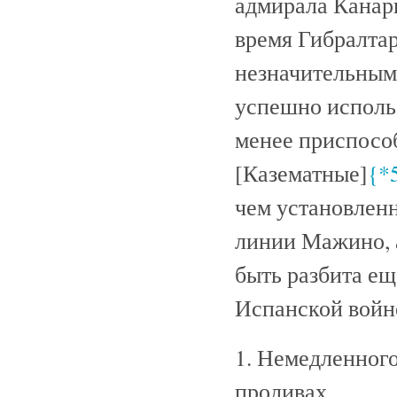
адмирала Канари
время Гибралтар
незначительным
успешно использ
менее приспособ
[Казематные]
{*
чем установлен
линии Мажино, 
быть разбита е
Испанской войне
1. Немедленного
проливах.