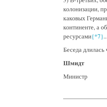
колонизации, пр
каковых Германи
континенте, а о
ресурсами
{*7}
..
Беседа длилась 
Шмидт
Министр