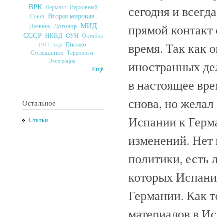
ВРК
Верховный
сегодня и всегд
Вермахт
Вторая мировая
Совет
МИД
Договор
прямой контакт
Дневник
СССР
ОУН
НКВД
Октябрь
Письмо
время. Так как
1917 года
Соглашение
Терроризм
Эмиграция
иностранных де
Ещё
в настоящее вре
снова, но желал
Остальное
Испании к Герма
Статьи
изменений. Нет 
политики, есть 
которых Испания
Германии. Как т
материалов в И