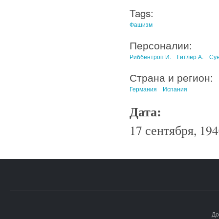
Tags:
Фашизм
Персоналии:
Риббентроп И.
Гитлер А.
Су
Страна и регион:
Германия
Испания
Дата:
17 сентября, 194
До