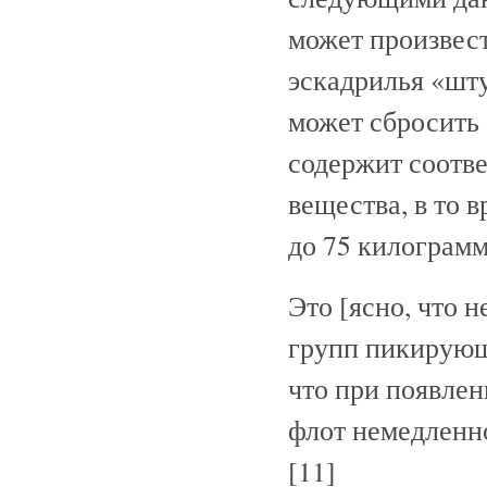
может произвест
эскадрилья «шту
может сбросить 
содержит соотв
вещества, в то 
до 75 килограмм
Это [ясно, что 
групп пикирующ
что при появлен
флот немедленно
[11]