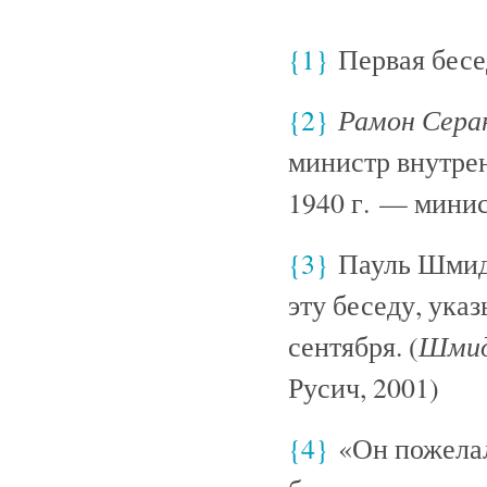
{1}
Первая бесе
Рамон Сера
{2}
министр внутрен
1940 г. — минис
{3}
Пауль Шмидт
эту беседу, ука
Шми
сентября. (
Русич, 2001)
{4}
«Он пожелал 