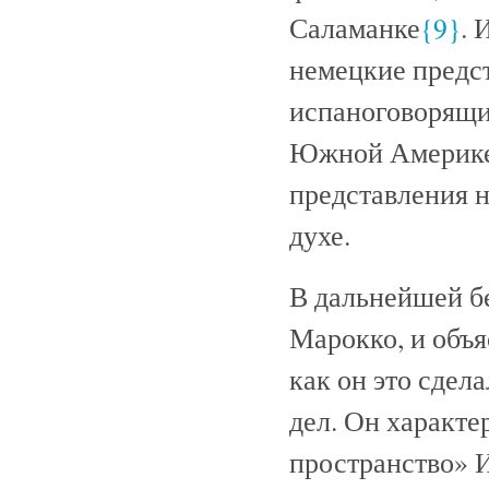
Саламанке
{9}
. 
немецкие предс
испаноговорящих
Южной Америке,
представления н
духе.
В дальнейшей б
Марокко, и объя
как он это сдел
дел. Он характ
пространство» И