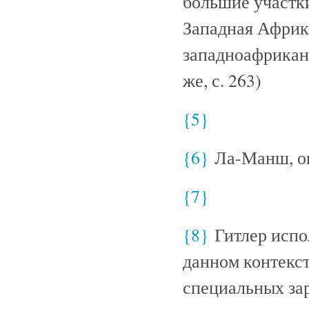
большие участк
Западная Африк
западноафрикан
же, с. 263)
{5}
{6}
Ла-Манш, он
{7}
{8}
Гитлер испол
данном контекс
специальных зар