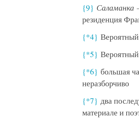
Саламанка
{9}
—
резиденция Фр
{*4}
Вероятный 
{*5}
Вероятный 
{*6}
большая ча
неразборчиво
{*7}
два послед
материале и по