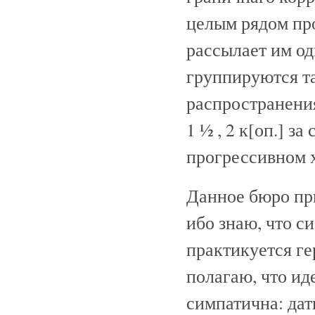
целым рядом пр
рассылает им од
группируются т
распространения
1 ½ , 2 к[оп.] за
прогрессивном 
Данное бюро при
ибо знаю, что 
практикуется ге
полагаю, что ид
симпатична: дат