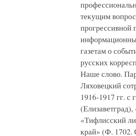
профессиональн
текущим вопроса
прогрессивной п
информационны
газетам о событ
русских корресп
Наше слово. Пари
Ляховецкий сот
1916-1917 гг. с
(Елизаветград),
«Тифлисский ли
край» (Ф. 1702. О