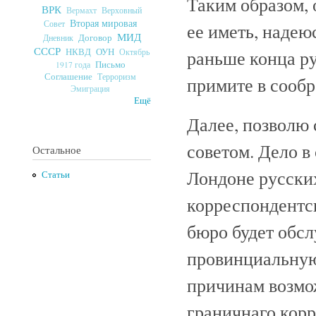
Таким образом, 
ВРК
Верховный
Вермахт
Вторая мировая
Совет
ее иметь, надею
МИД
Договор
Дневник
СССР
ОУН
раньше конца ру
НКВД
Октябрь
Письмо
1917 года
Соглашение
Терроризм
примите в сооб
Эмиграция
Ещё
Далее, позволю 
советом. Дело 
Остальное
Лондоне русских
Статьи
корреспондентс
бюро будет обс
провинциальную
причинам возмож
граничнаго корр