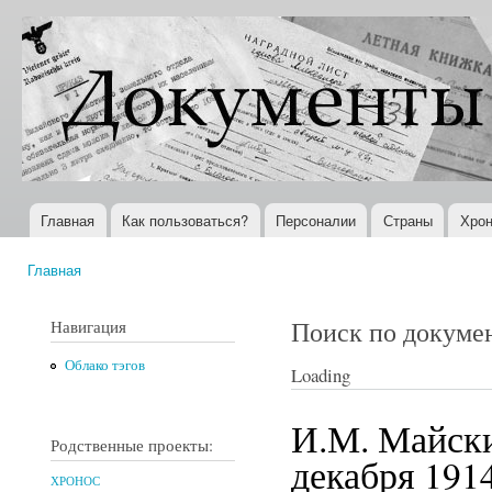
Пер
ос
Документы
Всемирная
со
XX века
история в
Интернете
Главная
Как пользоваться?
Персоналии
Страны
Хрон
Главное меню
Главная
Вы здесь
Поиск по докуме
Навигация
Облако тэгов
Loading
И.М. Майски
Родственные проекты:
декабря 1914
ХРОНОС