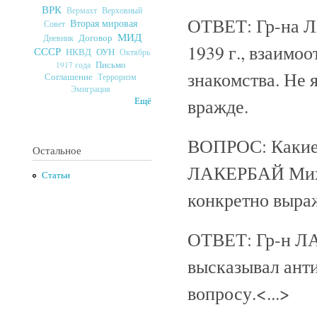
ВРК
Верховный
Вермахт
ОТВЕТ: Гр-на 
Вторая мировая
Совет
МИД
Договор
Дневник
1939 г., взаимо
СССР
ОУН
НКВД
Октябрь
Письмо
1917 года
знакомства. Не 
Соглашение
Терроризм
Эмиграция
вражде.
Ещё
ВОПРОС: Какие 
Остальное
ЛАКЕРБАЙ Михаи
Статьи
конкретно выра
ОТВЕТ: Гр-н Л
высказывал ант
вопросу.<...>