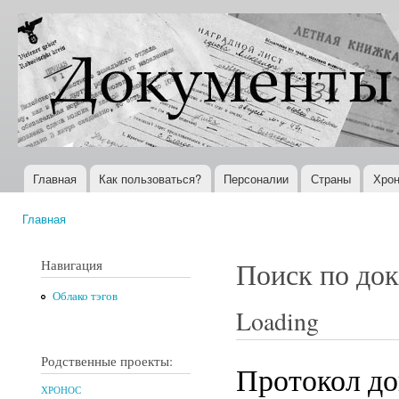
Пер
ос
Документы
Всемирная
со
XX века
история в
Интернете
Главная
Как пользоваться?
Персоналии
Страны
Хрон
Главное меню
Главная
Вы здесь
Навигация
Поиск по до
Облако тэгов
Loading
Родственные проекты:
Протокол доп
ХРОНОС