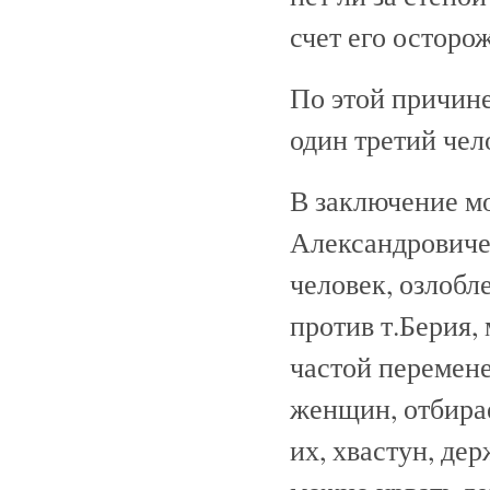
счет его осторо
По этой причине
один третий чел
В заключение м
Александровиче
человек, озлобл
против т.Берия,
частой перемене
женщин, отбирае
их, хвастун, де