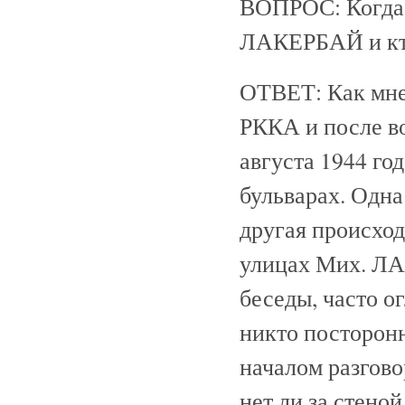
ВОПРОС: Когда,
ЛАКЕРБАЙ и кто
ОТВЕТ: Как мне
РККА и после в
августа 1944 го
бульварах. Одна
другая происхо
улицах Мих. ЛА
беседы, часто о
никто посторон
началом разгово
нет ли за стено