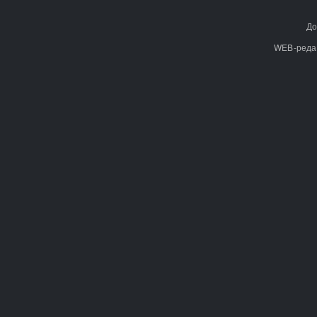
До
WEB-реда