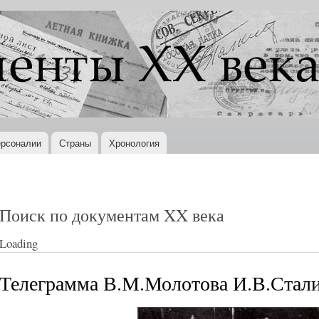
Перейти к
основному
содержанию
рсоналии
Страны
Хронология
Поиск по документам XX века
Loading
Телеграмма В.М.Молотова И.В.Сталин