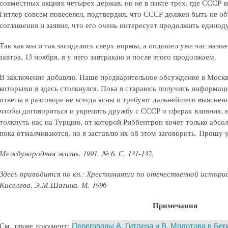
совместных акциях четырех держав, но не в пакте трех, где СССР в
Гитлер совсем повеселел, подтвердил, что СССР должен быть не об
соглашения и заявил, что его очень интересует продолжить едино
Так как мы и так засиделись сверх нормы, а подошел уже час назна
завтра, 13 ноября, я у него завтракаю и после этого продолжаем.
В заключение добавлю. Наше предварительное обсуждение в Москв
которыми я здесь столкнулся. Пока я стараюсь получить информац
ответы в разговоре не всегда ясны и требуют дальнейшего выяснен
чтобы договориться и укрепить дружбу с СССР о сферах влияния, 
толкнуть нас на Турцию, от которой Риббентроп хочет только абс
пока отмалчиваются, но я заставлю их об этом заговорить. Прошу 
Международная жизнь. 1991. № 6. С. 131-132.
Здесь приводится по кн.:
Хрестоматии по отечественной истории (1
Киселева, Э.М.Шагина. М. 1996
Примечания
Переговоры А. Гитлера и В. Молотова в Бер
См. также документ: