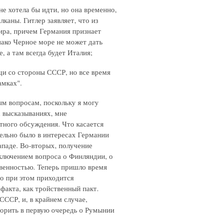
не хотела бы идти, но она временно,
лканы. Гитлер заявляет, что из
ира, причем Германия признает
ако Черное море не может дать
, а там всегда будет Италия;
ощи со стороны СССР, но все время
амках".
м вопросам, поскольку я могу
их высказываниях, мне
ного обсуждения. Что касается
ельно было в интересах Германии
ападе. Во-вторых, получение
ключением вопроса о Финляндии, о
овенностью. Теперь пришло время
о при этом приходится
 факта, как тройственный пакт.
СССР, и, в крайнем случае,
ворить в первую очередь о Румынии