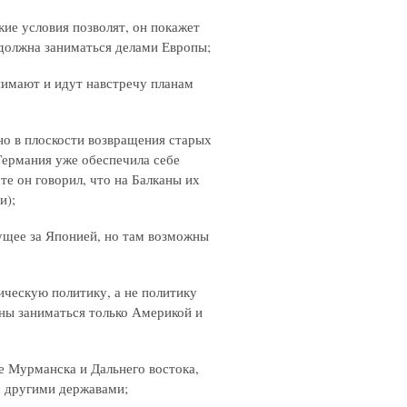
кие условия позволят, он покажет
е должна заниматься делами Европы;
онимают и идут навстречу планам
но в плоскости возвращения старых
Германия уже обеспечила себе
те он говорил, что на Балканы их
и);
дущее за Японией, но там возможны
ческую политику, а не политику
ы заниматься только Америкой и
ме Мурманска и Дальнего востока,
 с другими державами;