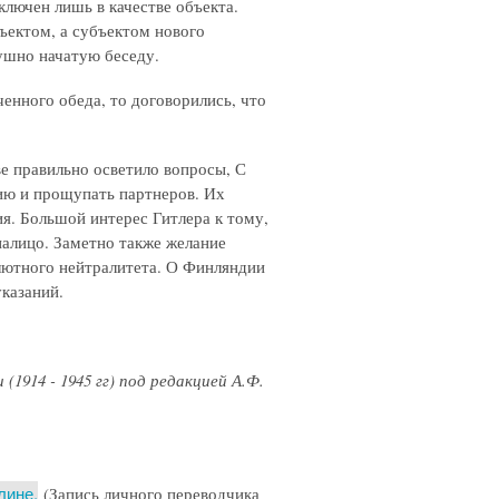
ключен лишь в качестве объекта.
ъектом, а субъектом нового
душно начатую беседу.
ченного обеда, то договорились, что
е правильно осветило вопросы, С
ию и прощупать партнеров. Их
ия. Большой интерес Гитлера к тому,
налицо. Заметно также желание
олютного нейтралитета. О Финляндии
указаний.
914 - 1945 гг) под редакцией А.Ф.
лине.
(Запись личного переводчика