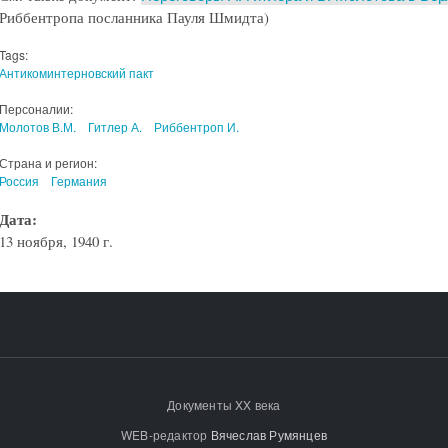
Риббентропа посланника Пауля Шмидта)
Tags:
Антикоминтерновский пакт
Персоналии:
Молотов В.М.
Гитлер А.
Риббентроп И.
Страна и регион:
Россия
Германия
Дата:
13 ноября, 1940 г.
Документы XX века
WEB-редактор
Вячеслав Румянцев