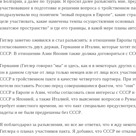
и Болгарии, а далее по Турции. Я просил далее разъяснить мне, пр
участвовавшее в подготовке и решении вопроса о тройственном пак
подразумевали под понятием "новый порядок в Европе", какие стра
деле участвовать, какие намечены темпы осуществления основных и
азиатское пространство" и где его границы, в какой мере планы ав
Гитлер заметно оживился и стал разъяснять: в отношении Европы 
согласованность двух держав, Германии и Италии, которые хотят п
СССР. В отношении Азии Япония также должна договориться с СС
Германия (Гитлер говорил "мы" и здесь, как и в некоторых других 
он в данном случае от лица только немцев или от лица всех участн
СССР в тройственном пакте в качестве четвертого партнера. При эт
хотели поставить Россию перед совершившимся фактом, что "они" 
СССР в Европе и Азии, чтобы согласовать свои интересы с СССР 
СССР и Японией, а также Италией, что выяснение вопросов о Румы
требует известного времени, но что пакт специально предусмотре
задеты и не были предрешены без СССР.
Я поблагодарил за разъяснения, но все же ответил, что я жду нек
Гитлера о планах участников пакта. Я добавил, что СССР не отказы