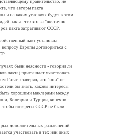
едставляющему правительство, не
те, что авторы пакта
ны и на каких условиях будут в этом
дей пакта, что это за "восточно-
торов пакта затрагивают СССР.
тройственный пакт установил
о вопросу Европы договориться с
СР.
случаях были неясности - говорил ли
иков пакта) приглашает участвовать
ом Гитлер заверял, что "они" не
хотели бы знать, каковы интересы
и быть хорошими маклерами между
нии, Болгарии и Турции, конечно,
л, чтобы интересы СССР не были
оторых дополнительных разъяснений
вается участвовать в тех или иных