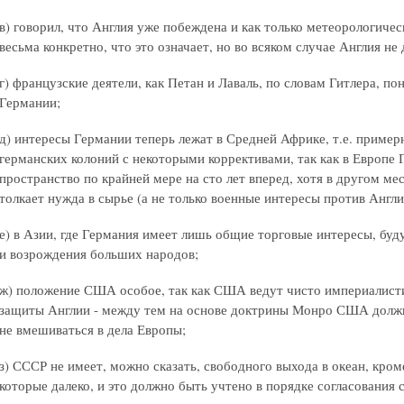
в) говорил, что Англия уже побеждена и как только метеорологичес
весьма конкретно, что это означает, но во всяком случае Англия н
г) французские деятели, как Петан и Лаваль, по словам Гитлера, п
Германии;
д) интересы Германии теперь лежат в Средней Африке, т.е. пример
германских колоний с некоторыми коррективами, так как в Европе 
пространство по крайней мере на сто лет вперед, хотя в другом мес
толкает нужда в сырье (а не только военные интересы против Англи
е) в Азии, где Германия имеет лишь общие торговые интересы, бу
и возрождения больших народов;
ж) положение США особое, так как США ведут чисто империалисти
защиты Англии - между тем на основе доктрины Монро США должн
не вмешиваться в дела Европы;
з) СССР не имеет, можно сказать, свободного выхода в океан, кро
которые далеко, и это должно быть учтено в порядке согласования