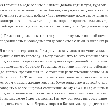
и) Германия в ходе борьбы с Англией должна идти и туда, куда она 
из-за интересов войны против Англии, вынуждена это делать - на Ба
Румынии германские войска уйдут немедленно после заключения м
заинтересованность СССР в Черном море и в проблеме Балкан. Одн
свободного выхода в море, так как оно выходит в Средиземное море
к) Гитлер специально сказал, что у него нет нужды в военной пом
подводил речь к необходимости договориться с нами "в широких р
Я ответил по сделанным Гитлером высказываниям по многим важны
судить о них по переводу, я могу сказать, что то, что я понял в эт
представляется правильным и заслуживающим дальнейшего совмест
прошлогоднего Советско-Германского соглашения, то оно действит
(во-первых, крепкий тыл на Востоке при развертывании войны на З
Польши) и СССР, который считает соглашение выполненным, за ис
котором я думаю дальше говорить более конкретно и со всей откр
говорить о более широком соглашении между СССР и Германией, н
предварительно кое-что выяснить в связи с наличием такого нового
Тогда мне легче будет разъяснить Гитлеру вопросы, интересующие 
вопросы, связанные с Черным морем и Балканами, где придется го