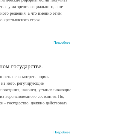
ть с угла зрения социального, а не
янного решения, а что именно этим
 крестьянского строя.
о 1.1.14. П.А.
Подробнее
Столыпин.
Крепкий
собственник –
основа
ном государстве.
экономического
возрождения.
анность пересмотреть нормы,
 из него, регулирующие
поведания, наконец, устанавливающие
из вероисповедного состояния. Но,
же – государство, должно действовать
о 1.1.13. П.А.
Подробнее