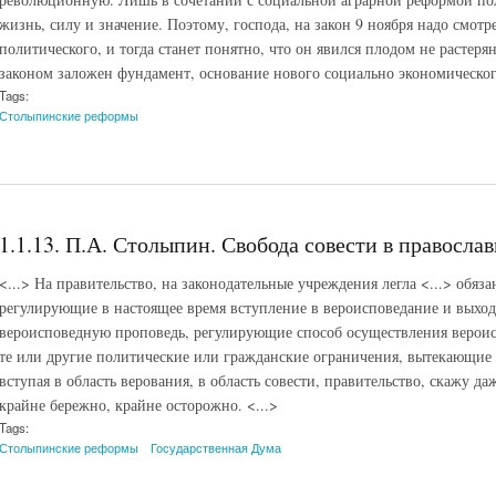
жизнь, силу и значение. Поэтому, господа, на закон 9 ноября надо смотре
политического, и тогда станет понятно, что он явился плодом не растер
законом заложен фундамент, основание нового социально экономического
Tags:
Столыпинские реформы
1.1.13. П.А. Столыпин. Свобода совести в православ
<...> На правительство, на законодательные учреждения легла <...> обяз
регулирующие в настоящее время вступление в вероисповедание и выход
вероисповедную проповедь, регулирующие способ осуществления вероис
те или другие политические или гражданские ограничения, вытекающие 
вступая в область верования, в область совести, правительство, скажу да
крайне бережно, крайне осторожно. <...>
Tags:
Столыпинские реформы
Государственная Дума