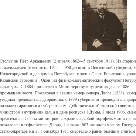
Столыпин Петр Аркадьевич (2 апреля 1862—5 сентября 1911). Из старин
землевладелец (имение на 1911 — 950 десятин в Пензенской губернии, 83
Нижегородской и два дома в Петербурге, у жены Ольги Борисовны, урож
Казанской губернии). Окончил физико-математический факультет Петерб
кандидата. С 1884 причислен к Министерству внутренних дел, с 1886 — 
промышленности. Пожалован в звания камер-юнкера Двора (1888), камер
уездный предводитель дворянства, с 1899 губернский предводитель дворя
назначен саратовским губернатором. Действительный статский советник (
министром внутренних дел, а в день роспуска I Думы, 8 июля 1906, см
председателя Совета министров, сохранив за собой портфель министра вн
пожалован в гофмейстеры Двора, 1 января 1907 назначен членом Государс
статс-секретарь е.и.в. 1 сентября 1911 смертельно ранен бывшим агенто