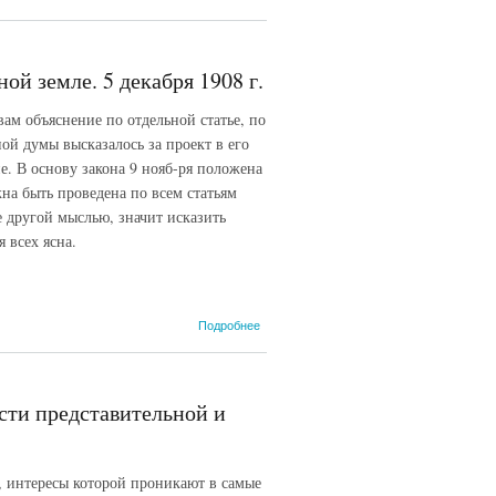
Столыпин.
Свобода
совести в
православном
ой земле. 5 декабря 1908 г.
государстве.
ам объяснение по отдельной статье, по
ой думы высказалось за проект в его
е. В основу закона 9 нояб-ря положена
на быть проведена по всем статьям
ее другой мыслью, значит исказить
 всех ясна.
о 1.1.12.
Подробнее
П.А.
Столыпин.
Свободный
труд на
ости представительной и
собственной
земле. 5
декабря
1908 г.
, интересы которой проникают в самые