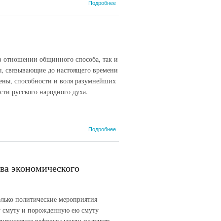
о 1.1.16. П.А.
Подробнее
Столыпин.
Историческое
право России
– быть
сильной.
к в отношении общинного способа, так и
ты, связывающие до настоящего времени
снены, способности и воля разумнейших
ти русского народного духа.
о 1.1.15.
Подробнее
П.А.
Столыпин.
Разорвать
общинные
ова экономического
путы.
олько политические мероприятия
ту смуту и порожденную ею смуту
литические реформы могли получить