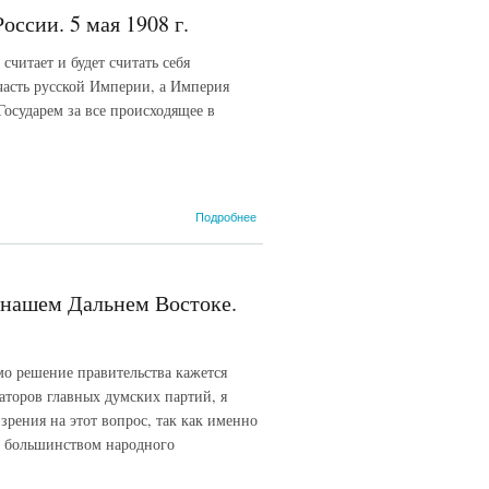
народ
оссии. 5 мая 1908 г.
имеет
право
 считает и будет считать себя
удержать
в своих
часть русской Империи, а Империя
руках
Государем за все происходящее в
море,
который
может его
отстоять.
24 мая
1908 г.
о 1.1.09.
Подробнее
П.А.
Столыпин.
Упрочение
державных
 нашем Дальнем Востоке.
прав
России. 5
мая 1908 г.
мо решение правительства кажется
аторов главных думских партий, я
зрения на этот вопрос, так как именно
и большинством народного