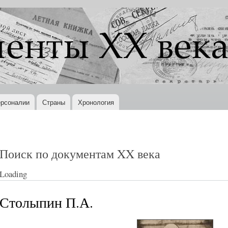
Перейти к
основному
содержанию
рсоналии
Страны
Хронология
Поиск по документам XX века
Loading
Столыпин П.А.