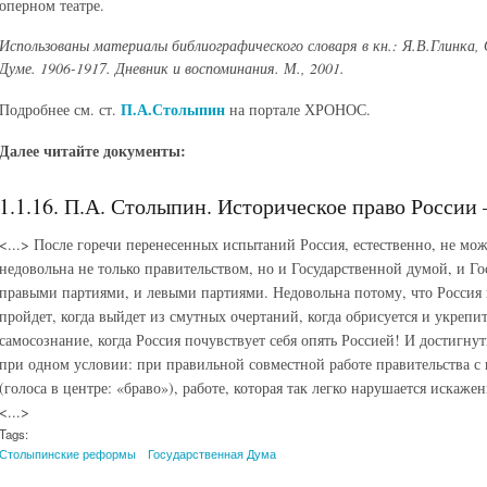
оперном театре.
Использованы материалы библиографического словаря в кн.: Я.В.Глинка,
Думе. 1906-1917. Дневник и воспоминания. М., 2001.
П.А.Столыпин
Подробнее см. ст.
на портале ХРОНОС.
Далее читайте документы:
1.1.16. П.А. Столыпин. Историческое право России 
<...> После горечи перенесенных испытаний Россия, естественно, не мож
недовольна не только правительством, но и Государственной думой, и Г
правыми партиями, и левыми партиями. Недовольна потому, что Россия 
пройдет, когда выйдет из смутных очертаний, когда обрисуется и укрепит
самосознание, когда Россия почувствует себя опять Россией! И достигну
при одном условии: при правильной совместной работе правительства 
(голоса в центре: «браво»), работе, которая так легко нарушается искажен
<...>
Tags:
Столыпинские реформы
Государственная Дума