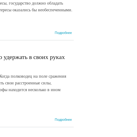
есы, государство должно обладать
нтересы оказались бы необеспеченными.
о 1.1.11. П.А.
Подробнее
Столыпин.
Разграничение
ответственности
представительной
о удержать в своих руках
и исполнительной
власти. 13 июня
1908 г.
 Когда полководец на поле сражения
ать свои расстроенные силы,
рофы находится несколько в ином
о 1.1.10.
Подробнее
П.А.
Столыпин.
Только тот