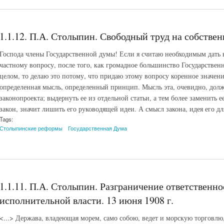
1.1.12. П.А. Столыпин. Свободный труд на собственн
Господа члены Государственной думы! Если я считаю необходимым дать в
частному вопросу, после того, как громадное большинство Государственн
целом, то делаю это потому, что придаю этому вопросу коренное значени
определенная мысль, определенный принцип. Мысль эта, очевидно, долж
законопроекта; выдернуть ее из отдельной статьи, а тем более заменить 
закон, значит лишить его руководящей идеи. А смысл закона, идея его для
Tags:
Столыпинские реформы
Государственная Дума
1.1.11. П.А. Столыпин. Разграничение ответственн
исполнительной власти. 13 июня 1908 г.
<...> Держава, владеющая морем, само собою, ведет и морскую торговлю