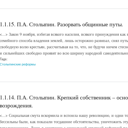
1.1.15. П.А. Столыпин. Разорвать общинные путы.
<...> Закон 9 ноября, избегая всякого насилия, всякого принуждения ка
семейного способа владения землей, лишь осторожно развязал, снял пу
свободную волю крестьян, рассчитывая на то, что, не будучи ничем сте
и сильнейших свободно проявят во всю ширину народной самодеятельнос
Tags:
Столыпинские реформы
1.1.14. П.А. Столыпин. Крепкий собственник – осн
возрождения.
<...> Социальная смута вскормила и вспоила нашу революцию, и одни т
бессильны были, как показали тогдашние обстоятельства, уничтожить э
революционную. Лишь в сочетании с социальной аграрной реформой по