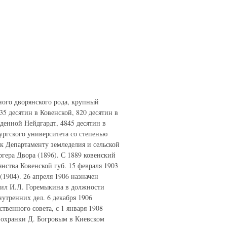
ного дворянского рода, крупный
5 десятин в Ковенской, 820 десятин в
денной Нейдгардт, 4845 десятин в
ургского университета со степенью
к Департаменту земледелия и сельской
гера Двора (1896). С 1889 ковенский
нства Ковенской губ. 15 февраля 1903
1904). 26 апреля 1906 назначен
енил И.Л. Горемыкина в должности
утренних дел. 6 декабря 1906
твенного совета, с 1 января 1908
м охранки Д. Богровым в Киевском