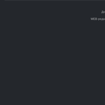
До
WEB-реда