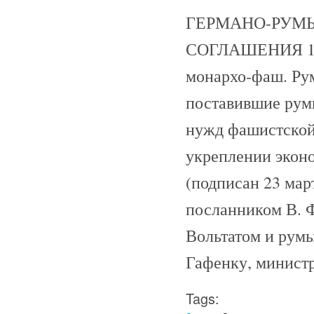
ГЕРМАНО-РУМ
СОГЛАШЕНИЯ 1939
монархо-фаш. Ру
поставившие рум
нужд фашистской
укреплении экон
(подписан 23 мар
посланником В. 
Вольтатом и рум
Гафенку, минист
Tags: