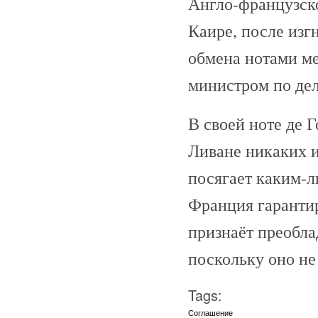
Англо-французско
Каире, после изг
обмена нотами м
министром по де
В своей ноте де 
Ливане никаких 
посягает каким-л
Франция гаранти
признаёт преобл
поскольку оно не
Tags:
Соглашение