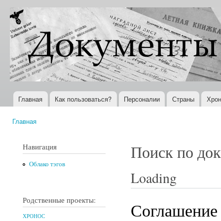
Пер
ос
Документы
Всемирная
со
XX века
история в
Интернете
Главная
Как пользоваться?
Персоналии
Страны
Хрон
Главное меню
Главная
Вы здесь
Навигация
Поиск по до
Облако тэгов
Loading
Родственные проекты:
Соглашение
ХРОНОС