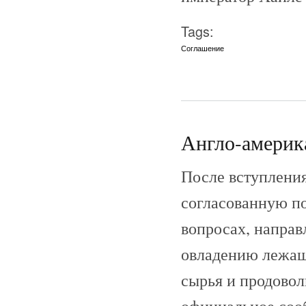
Tags:
Соглашение
Англо-америка
После вступлени
согласованную п
вопросах, направ
овладению лежащ
сырья и продовол
официальное соо