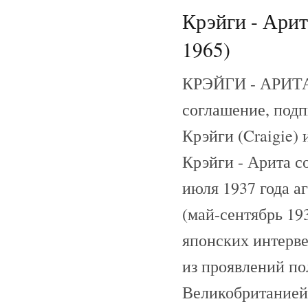
Крэйги - Арит
1965)
КРЭЙГИ - АРИТА
соглашение, подп
Крэйги (Craigie)
Крэйги - Арита с
июля 1937 года а
(май-сентябрь 19
японских интерве
из проявлений по
Великобританией