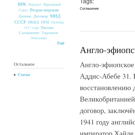
Tags:
ВРК
Верховный
Вермахт
Соглашение
Вторая мировая
Совет
МИД
Договор
Дневник
СССР
ОУН
НКВД
Октябрь
Письмо
1917 года
Соглашение
Терроризм
Эмиграция
Ещё
Англо-эфиопск
Англо-эфиопское 
Остальное
Аддис-Абебе 31. 
Статьи
восстановлению 
Великобританией
договор, заключё
1941 году англий
император Хайле 