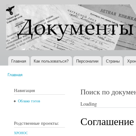
Пер
ос
Документы
Всемирная
со
XX века
история в
Интернете
Главная
Как пользоваться?
Персоналии
Страны
Хрон
Главное меню
Главная
Вы здесь
Поиск по докуме
Навигация
Облако тэгов
Loading
Соглашение
Родственные проекты:
ХРОНОС