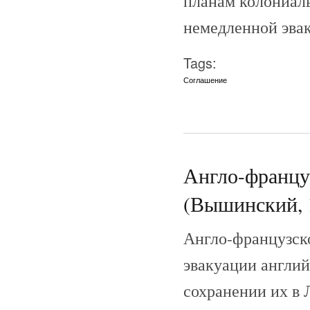
планам колониаль
немедленной эва
Tags:
Соглашение
Англо-француз
(Вышинский, 
Англо-французско
эвакуации англий
сохранении их в 