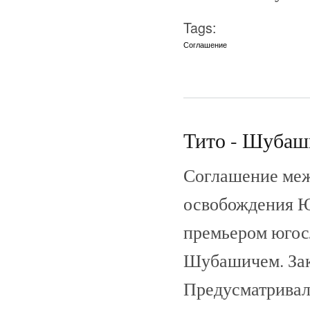
Tags:
Соглашение
Тито - Шубаши
Соглашение меж
освобождения Ю
премьером югосл
Шубашичем. Зак
Предусматривал