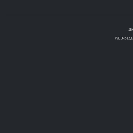
До
WEB-реда