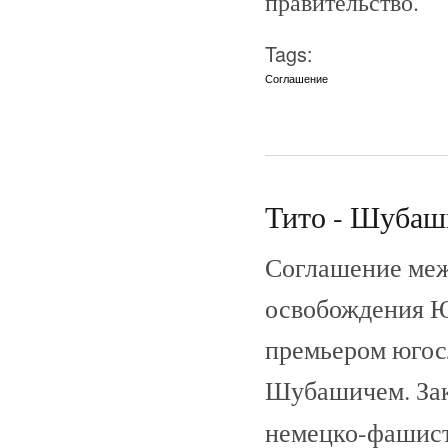
правительство.
Tags:
Соглашение
Тито - Шубаши
Соглашение меж
освобождения Ю
премьером югосл
Шубашичем. Зак
немецко-фашист