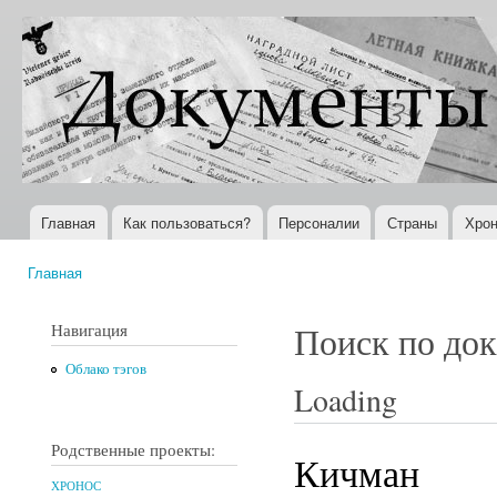
Пер
ос
Документы
Всемирная
со
XX века
история в
Интернете
Главная
Как пользоваться?
Персоналии
Страны
Хрон
Главное меню
Главная
Вы здесь
Навигация
Поиск по до
Облако тэгов
Loading
Родственные проекты:
Кичман
ХРОНОС