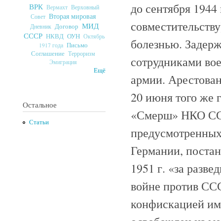
до сентября 1944
ВРК
Верховный
Вермахт
Вторая мировая
Совет
совместительству)
МИД
Договор
Дневник
СССР
ОУН
НКВД
Октябрь
болезнью. Задержа
Письмо
1917 года
Соглашение
Терроризм
сотрудниками во
Эмиграция
Ещё
армии. Арестова
20 июня того же 
Остальное
«Смерш» НКО ССС
Статьи
предусмотренных 
Германии, поста
1951 г. «за разве
войне против ССС
конфискацией иму