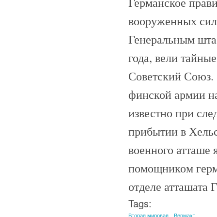
Германское прави
вооруженных сил
Генеральным штаб
года, вели тайны
Советский Союз. 
финской армии н
известно при сле
прибытии в Хельс
военного атташе 
помощником герма
отделе атташата 
Tags:
Вторая мировая
Вермахт