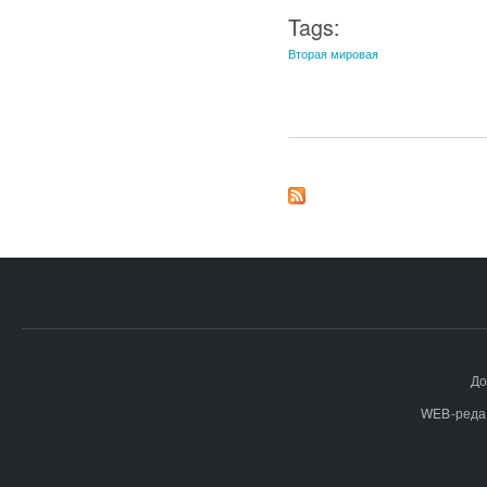
Tags:
Вторая мировая
До
WEB-реда