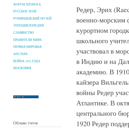
ФОРУМ ХРОНОСА
Редер, Эрих (Rae
РУССКОЕ ПОЛЕ
военно-морским ф
РУМЯНЦЕВСКИЙ МУЗЕЙ
ЭТНОЦИКЛОПЕДИЯ
курортном городк
СЛАВЯНСТВО
школьного учител
ПРАВИТЕЛИ МИРА
ПЕРВАЯ МИРОВАЯ
участвовал в мор
АПСУАРА
в Индию и на Да
ВОЙНА 1812 ГОДА
МОСКОВИЯ
академию. В 191
кайзера Вильгель
войны Редер учас
Атлантике. В окт
центрального бю
1920 Редер подд
Облако тэгов