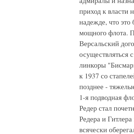
адмиралы и назн
приход к власти н
надежде, что это 
мощного флота. П
Версальский дого
осуществляться с
линкоры "Бисмарк
к 1937 со стапел
позднее - тяжелы
1-я подводная фл
Редер стал поче
Редера и Гитлера
всячески оберегал