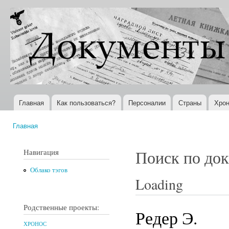
Пер
ос
Документы
Всемирная
со
XX века
история в
Интернете
Главная
Как пользоваться?
Персоналии
Страны
Хрон
Главное меню
Главная
Вы здесь
Навигация
Поиск по до
Облако тэгов
Loading
Родственные проекты:
Редер Э.
ХРОНОС