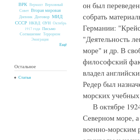
он был переведен
ВРК
Верховный
Вермахт
Вторая мировая
Совет
собрать материал
МИД
Договор
Дневник
СССР
ОУН
НКВД
Октябрь
Германии: "Крейс
Письмо
1917 года
Соглашение
Терроризм
"Деятельность ле
Эмиграция
Ещё
море" и др. В св
философский факу
Остальное
владел английски
Статьи
Редер был назнач
морских учебных 
В октябре 1924 
Северном море, а
военно-морским р