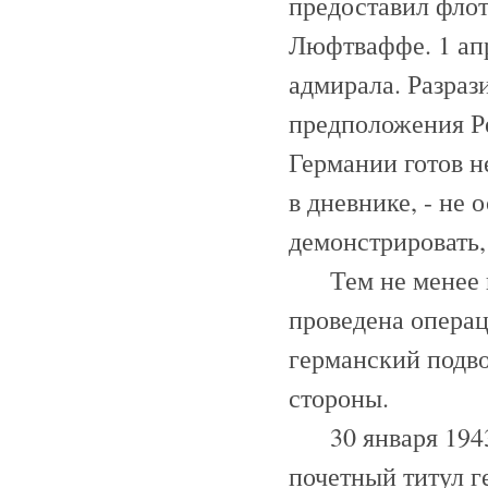
предоставил фло
Люфтваффе. 1 апр
адмирала. Разраз
предположения Р
Германии готов н
в дневнике, - не 
демонстрировать,
Тем не менее по
проведена операц
германский подво
стороны.
30 января 1943 Р
почетный титул г