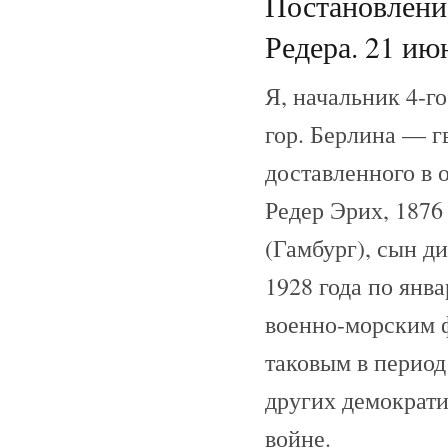
Постановление
Редера. 21 июн
Я, начальник 4-г
гор. Берлина — г
доставленного в 
Редер Эрих, 1876
(Гамбург), сын д
1928 года по янв
военно-морским 
таковым в перио
других демократи
войне.