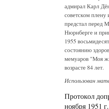
адмирал Карл Дён
советском плену 
предстал перед 
Нюрнберге и при
1955 восьмидеся
состоянию здоров
мемуаров "Моя жи
возрасте 84 лет.
Использован мат
Протокол допр
ноября 1951 г.