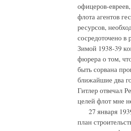
офицеров-евреев,
флота агентов ге
ресурсов, необхо
сосредоточено в 
Зимой 1938-39 к
фюрера о том, чт
быть сорвана про
ближайшие два год
Гитлер отвечал Р
целей флот мне н
27 января 1939 
план строительств