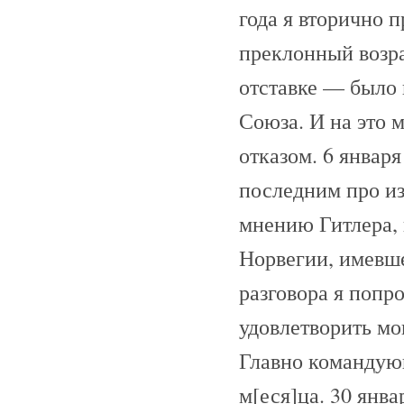
года я вторично 
преклонный возра
отставке — было 
Союза. И на это 
отказом. 6 января
последним про из
мнению Гитлера, 
Норвегии, имевшей
разговора я попро
удовлетворить мо
Главно командую
м[еся]ца. 30 янва