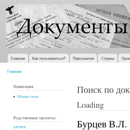
Пер
ос
Документы
Всемирная
со
XX века
история в
Интернете
Главная
Как пользоваться?
Персоналии
Страны
Хрон
Главное меню
Главная
Вы здесь
Навигация
Поиск по до
Облако тэгов
Loading
Родственные проекты:
Бурцев В.Л.
ХРОНОС