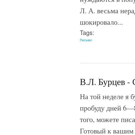
Л. А. весьма нер
шокировало...
Tags:
Письмо
В.Л. Бурцев - 
На той неделе я б
пробуду дней 6—8
того, можете пис
Готовый к вашим 