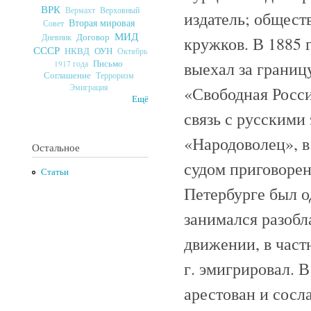
ВРК
Верховный
Вермахт
издатель; общест
Вторая мировая
Совет
МИД
Договор
Дневник
кружков. В 1885 г
СССР
ОУН
НКВД
Октябрь
Письмо
выехал за границу
1917 года
Соглашение
Терроризм
Эмиграция
«Свободная Росси
Ещё
связь с русскими 
«Народоволец», в
Остальное
судом приговорен 
Статьи
Петербурге был о
занимался разоб
движении, в част
г. эмигрировал. В
арестован и сосл