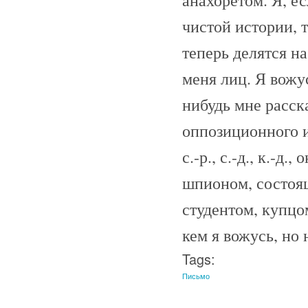
анахоретом. Я, е
чистой истории, т
теперь делятся н
меня лиц. Я вожус
нибудь мне расск
оппозиционного и
с.-р., с.-д., к.-д
шпионом, состоящ
студентом, купцом
кем я вожусь, но 
Tags:
Письмо