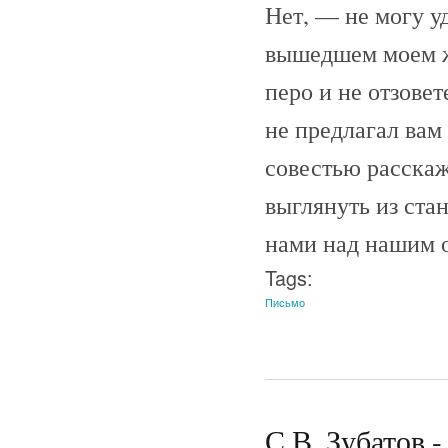
Нет, — не могу у
вышедшем моем жу
перо и не отзове
не предлагал вам
совестью расскажу
выглянуть из ста
нами над нашим 
Tags:
Письмо
С.В. Зубатов -