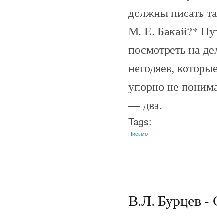
должны писать та
М. Е. Бакай?* Пут
посмотреть на де
негодяев, которы
упорно не понима
— два.
Tags:
Письмо
В.Л. Бурцев - 