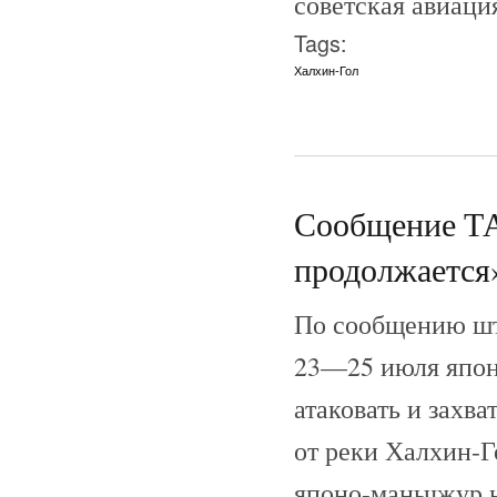
советская авиаци
Tags:
Халхин-Гол
Сообщение ТА
продолжается
По сообщению шта
23—25 июля япон
атаковать и захв
от реки Халхин-Г
японо-маньчжур 