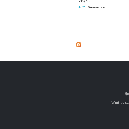
ТАСС
Халхин-Гол
До
WEB-реда