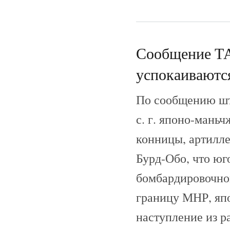
Сообщение ТА
успокаиваютс
По сообщению шт
с. г. японо-мань
конницы, артилле
Бурд-Обо, что юг
бомбардировочно
границу МНР, яп
наступление из р