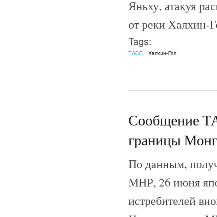
Яньху, атакуя ра
от реки Халхин-Го
Tags:
ТАСС
Халхин-Гол
Сообщение ТА
границы Монг
По данным, получ
МНР, 26 июня яп
истребителей вно