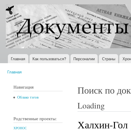
Пер
ос
Документы
Всемирная
со
XX века
история в
Интернете
Главная
Как пользоваться?
Персоналии
Страны
Хрон
Главное меню
Главная
Вы здесь
Навигация
Поиск по до
Облако тэгов
Loading
Родственные проекты:
Халхин-Гол
ХРОНОС