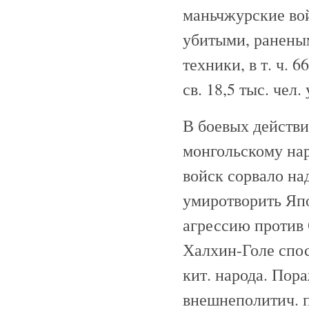
маньчжурские вой
убитыми, раненым
техники, в т. ч. 
св. 18,5 тыс. чел
В боевых действи
монгольскому нар
войск сорвало н
умиротворить Яп
агрессию против 
Халхин-Голе спос
кит. народа. Пор
внешнеполитич. п