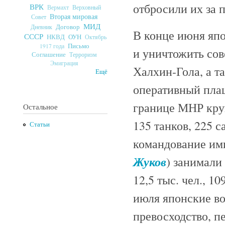
отбросили их за 
ВРК
Верховный
Вермахт
Вторая мировая
Совет
МИД
Договор
Дневник
В конце июня япо
СССР
ОУН
НКВД
Октябрь
Письмо
1917 года
и уничтожить сов
Соглашение
Терроризм
Эмиграция
Халхин-Гола, а т
Ещё
оперативный пла
границе МНР круп
Остальное
135 танков, 225 с
Статьи
командование ими
Жуков
) занимали
12,5 тыс. чел., 1
июля японские во
превосходство, п