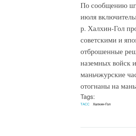
По сообщению шта
июля включительн
р. Халхин-Гол пр
советскими и яп
отброшенные реш
наземных войск и
маньчжурские час
отогнаны на ман
Tags:
ТАСС
Халхин-Гол