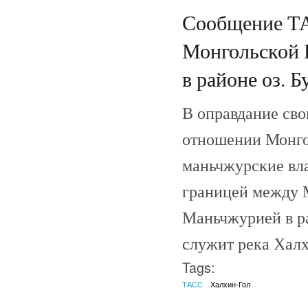
Сообщение ТА
Монгольской 
в районе оз. Б
В оправдание сво
отношении Монго
маньчжурские вла
границей между 
Маньчжурией в ра
служит река Халх
Tags:
ТАСС
Халхин-Гол