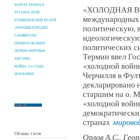
ФОРУМ ХРОНОСА
«ХОЛОДНАЯ ВОЙ
РУССКОЕ ПОЛЕ
международных 
РУМЯНЦЕВСКИЙ МУЗЕЙ
политическую, 
ЭТНОЦИКЛОПЕДИЯ
идеологическую
СЛАВЯНСТВО
ПРАВИТЕЛИ МИРА
политических си
ПЕРВАЯ МИРОВАЯ
Термин ввел Г
АПСУАРА
«холодной войн
ВОЙНА 1812 ГОДА
Черчилля в Фулт
МОСКОВИЯ
декларировано н
старшим на о. М
«холодной войн
демократически
мирово
странах
Облако тэгов
Орлов А.С., Гео