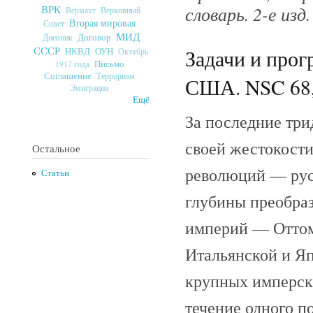
словарь. 2-е изд.
ВРК
Верховный
Вермахт
Вторая мировая
Совет
МИД
Договор
Дневник
СССР
Задачи и про
ОУН
НКВД
Октябрь
Письмо
1917 года
Соглашение
Терроризм
США. NSC 68, 
Эмиграция
Ещё
За последние три
своей жестокости
Остальное
революций — русс
Статьи
глубины преобраз
империй — Оттом
Итальянской и Яп
крупных имперск
течение одного п