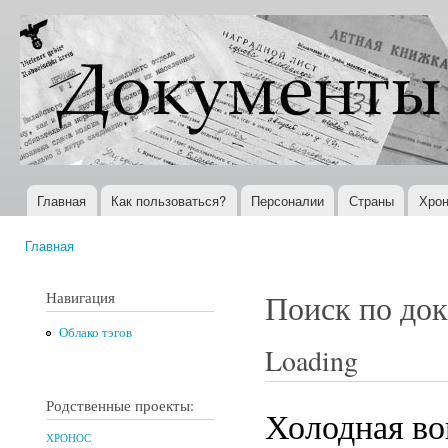
Пер
ос
Документы
Всемирная
со
XX века
история в
Интернете
Главная
Как пользоваться?
Персоналии
Страны
Хрон
Главное меню
Главная
Вы здесь
Навигация
Поиск по до
Облако тэгов
Loading
Родственные проекты:
Холодная во
ХРОНОС