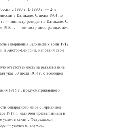
ссии с 1883 г. В 1890 г. — 2-й
 миссии в Ватикане. С июня 1904 по
9 г. — министр-резидент в Ватикане. С
е 1916 г. — министр иностранных дел.
осле завершения Балканских войн 1912
и и Австро-Венгрии, направил свои
ную ответственность за развязывание
ал указ 30 июля 1914 г. о всеобщей
ения 1915 г., предусматривавшего
сти сепаратного мира с Германией
аре 1917 г. назначен чрезвычайным и
 успел в связи с Февральской
абре — уволен от службы.