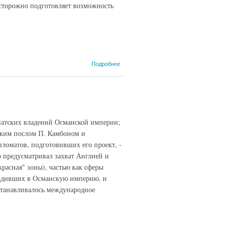
сторожно подготовляет возможность
о Русско-
Подробнее
японское
соглашение
1916 года, 3
июля
(Вышинский,
1948)
иатских владений Османской империи;
ским послом П. Камбоном и
ломатов, подготовивших его проект, -
 предусматривал захват Англией и
расная" зоны), частью как сферы
входивших в Османскую империю, и
станавливалось международное