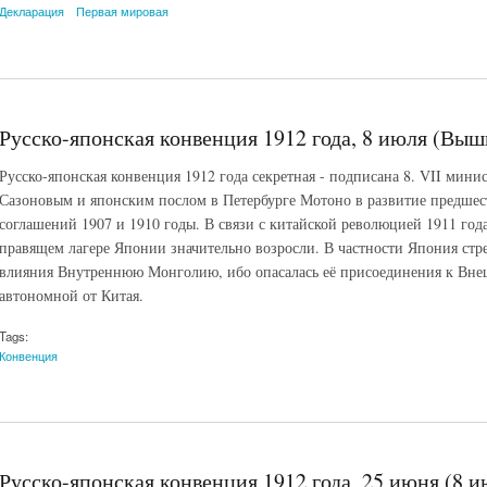
Декларация
Первая мировая
Русско-японская конвенция 1912 года, 8 июля (Выш
Русско-японская конвенция 1912 года секретная - подписана 8. VII мини
Сазоновым и японским послом в Петербурге Мотоно в развитие предшес
соглашений 1907 и 1910 годы. В связи с китайской революцией 1911 год
правящем лагере Японии значительно возросли. В частности Япония стр
влияния Внутреннюю Монголию, ибо опасалась её присоединения к Вне
автономной от Китая.
Tags:
Конвенция
Русско-японская конвенция 1912 года, 25 июня (8 и