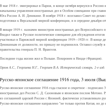
В мае 1918 г. эмигрировал в Париж, в конце октября вернулся в Россию 
начальника управления иностранных дел в Особом совещании при гла
Юга России А. И. Деникине. В ноябре 1918 г. возглавил Совет по дела
подготовки к Версальской мирной конференции, и в середине декабря отб
В январе 1919 г. назначен министром иностранных дел Всероссийского п
Входил также в Русское политическое совещание для обсуждения итогов
участвовал в Парижской мирной конференции 1919—1920 гг. В конце дека
Деникиным от должности, но приказу не подчинился. Оставил службу в
правительства генерала П. Н. Врангеля.
Последние годы жизни жил в Польше. Похоронен в Ницце (Франция).
Орлов А.С., Георгиева Н.Г., Георгиев В.А. Исторический словарь. 2-е изд. 
Русско-японское соглашение 1916 года, 3 июля (Вы
Русско-японское соглашение 1916 года гласное и секретное - подписано 
иностранных дел России С. Д. Сазоновым и японским послом Мотоно. Ру
из соглашений царской России с Японией, фактически устанавливало ру
Русско-японское соглашение направлено "не только против Китая, но до 