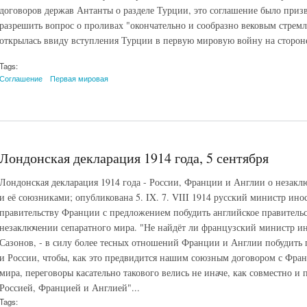
договоров держав Антанты о разделе Турции, это соглашение было призва
разрешить вопрос о проливах "окончательно и сообразно вековым стрем
открылась ввиду вступления Турции в первую мировую войну на сторон
Tags:
Соглашение
Первая мировая
Лондонская декларация 1914 года, 5 сентября
Лондонская декларация 1914 года - России, Франции и Англии о незакл
и её союзниками; опубликована 5. IX. 7. VIII 1914 русский министр ино
правительству Франции с предложением побудить английское правительс
незаключении сепаратного мира. "Не найдёт ли французский министр ин
Сазонов, - в силу более тесных отношений Франции и Англии побудить
и России, чтобы, как это предвидится нашим союзным договором с Фран
мира, переговоры касательно такового велись не иначе, как совместно 
Россией, Францией и Англией"...
Tags: