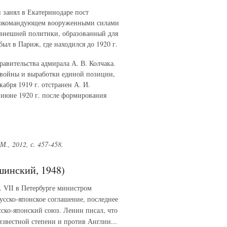
и занял в Екатеринодаре пост
внокомандующем вооруженными силами
м внешней политики, образованный для
ыл в Париж, где находился до 1920 г.
равительства адмирала А. В. Колчака.
 войны и выработки единой позиции,
бря 1919 г. отстранен А. И.
 июне 1920 г. после формирования
М., 2012, с. 457-458.
шинский, 1948)
3. VII в Петербурге министром
сско-японское соглашение, последнее
сско-японский союз. Ленин писал, что
известной степени и против Англии...