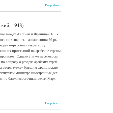
о Сайкс
Подробнее
- Пико
договор
1916
года, 16
ский, 1948)
мая
(СИЭ,
чено между Англией и Францией 16. V;
1969)
ого соглашения, - англичанина Марка
-франко-русскому секретному
ания их притязаний на арабские страны
 проливов. Однако эти же переговоры
о вопросу о разделе арабских стран.
ереговоры между бывшим французским
естителем министра иностранных дел
ерт по ближневосточным делам Марк
о Сайкс -
Подробнее
Пико
соглашение