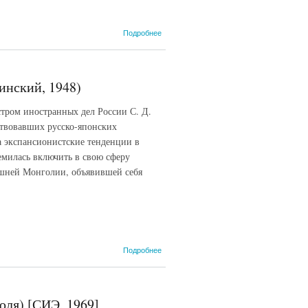
о
Подробнее
Лондонская
декларация
1914 года,
5 сентября
инский, 1948)
стром иностранных дел России С. Д.
твовавших русско-японских
а экспансионистские тенденции в
емилась включить в свою сферу
шней Монголии, объявившей себя
о Русско-
Подробнее
японская
конвенция
1912 года, 8
июля
юля) [СИЭ, 1969]
(Вышинский,