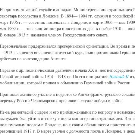
На дипломатической службе в аппарате Министерства иностранных дел Ро
секретарь посольства в Лондоне. В 1894— 1904 гг. служил в российской
март 1906 г. — советник посольства в Лондоне, в марте 1906 — мае 190
мая 1909 г. — товарищ министра иностранных дел, в ноябре 1910 — июл
В январе 1913 г. назначен членом Государственного совета.
Первоначально придерживался прогерманской ориентации. Во время и п
—1913 гг. сменил внешнеполитический курс, став противником Германи
действия на консолидацию Антанты.
Наравне с др. политическими деятелями начала XX в. нес непосредствен
Первой мировой войны 1914—1918 гг. По его инициативе
Николай II
изд
мобилизации, который привел к объявлению Германией войны России.
Принимал активное участие в подготовке Англо-франко-русского соглаш
передачу России Черноморских проливов в случае победы в войне.
Из-за разногласий с царем и его приближенными по вопросу о возможно
вынужден был уйти в отставку с поста министра иностранных дел. В янв
полномочным послом в Лондоне, но к своим обязанностям приступить не
революцией 1917 г. В марте уволен с должности посла в Лондоне, в дек