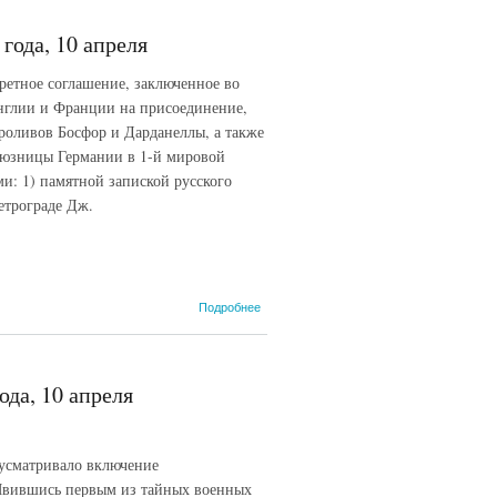
1916 года,
16 мая
года, 10 апреля
(Вышинский,
1948)
ное соглашение, заключенное во
Англии и Франции на присоединение,
проливов Босфор и Дарданеллы, а также
оюзницы Германии в 1-й мировой
: 1) памятной запиской русского
етрограде Дж.
о Англо-
Подробнее
франко-
русское
соглашение
О проливах
ода, 10 апреля
1915 года,
10 апреля
дусматривало включение
 Явившись первым из тайных военных