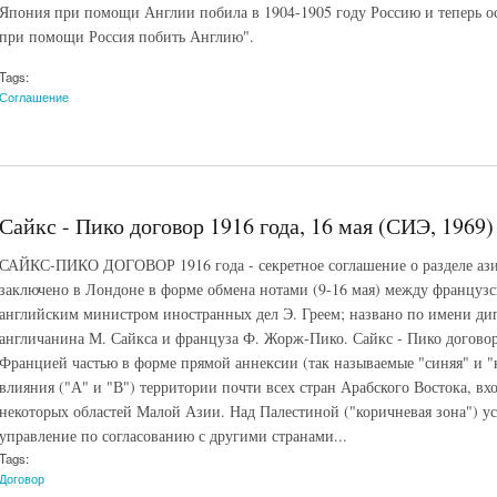
Япония при помощи Англии побила в 1904-1905 году Россию и теперь о
при помощи Россия побить Англию".
Tags:
Соглашение
Сайкс - Пико договор 1916 года, 16 мая (СИЭ, 1969)
САЙКС-ПИКО ДОГОВОР 1916 года - секретное соглашение о разделе аз
заключено в Лондоне в форме обмена нотами (9-16 мая) между француз
английским министром иностранных дел Э. Греем; названо по имени дип
англичанина М. Сайкса и француза Ф. Жорж-Пико. Сайкс - Пико договор
Францией частью в форме прямой аннексии (так называемые "синяя" и "к
влияния ("А" и "В") территории почти всех стран Арабского Востока, 
некоторых областей Малой Азии. Над Палестиной ("коричневая зона") у
управление по согласованию с другими странами...
Tags:
Договор