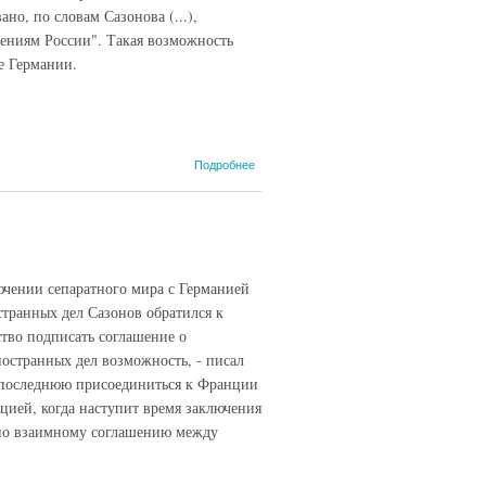
но, по словам Сазонова (...),
лениям России". Такая возможность
е Германии.
о Англо-
Подробнее
франко-
русское
секретное
соглашение
1915 года, 10
апреля
ючении сепаратного мира с Германией
(завершающая
нота...)
странных дел Сазонов обратился к
тво подписать соглашение о
остранных дел возможность, - писал
 последнюю присоединиться к Франции
цией, когда наступит время заключения
и по взаимному соглашению между