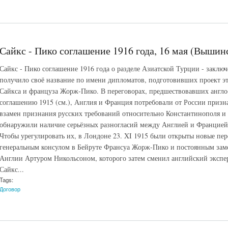
Сайкс - Пико соглашение 1916 года, 16 мая (Вышин
Сайкс - Пико соглашение 1916 года о разделе Азиатской Турции - заклю
получило своё название по имени дипломатов, подготовивших проект эт
Сайкса и француза Жорж-Пико. В переговорах, предшествовавших англо
соглашению 1915 (см.), Англия и Франция потребовали от России призн
взамен признания русских требований относительно Константинополя и
обнаружили наличие серьёзных разногласий между Англией и Францией п
Чтобы урегулировать их, в Лондоне 23. XI 1915 были открыты новые п
генеральным консулом в Бейруте Франсуа Жорж-Пико и постоянным зам
Англии Артуром Никольсоном, которого затем сменил английский эксп
Сайкс...
Tags:
Договор