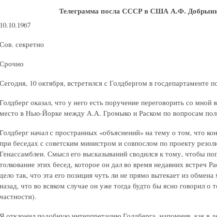
Телеграмма посла СССР в США А.Ф. Добры
10.10.1967
Сов. секретно
Срочно
Сегодня, 10 октября, встретился с Голдбергом в госдепартаменте по
Голдберг оказал, что у него есть поручение переговорить со мной 
место в Нью-Йорке между А.А. Громыко и Раском по вопросам пол
Голдберг начал с пространных «объяснений» на тему о том, что кон
при беседах с советским министром и совпослом по проекту резол
Генассамблеи. Смысл его высказываний сводился к тому, чтобы по
толкование этих бесед, которое он дал во время недавних встреч Р
дело так, что эта его позиция чуть ли не прямо вытекает из обмен
назад, что во всяком случае он уже тогда будто бы ясно говорил о 
частности).
Я отклонил подобную интерпретацию Голдберга, напомнив, как в 