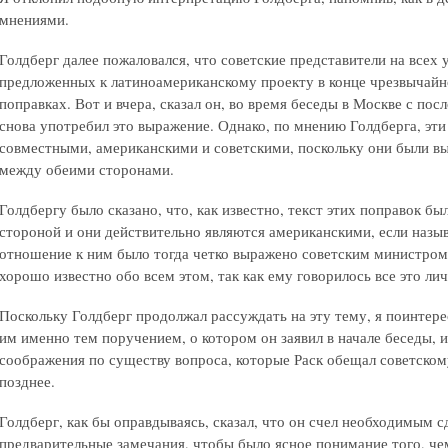
мнениями.
Голдберг далее пожаловался, что советские представители на всех 
предложенных к латиноамериканскому проекту в конце чрезвычайно
поправках. Вот и вчера, сказал он, во время беседы в Москве с п
снова употребил это выражение. Однако, по мнению Голдберга, эт
совместными, американскими и советскими, поскольку они были вы
между обеими сторонами.
Голдбергу было сказано, что, как известно, текст этих поправок б
стороной и они действительно являются американскими, если наз
отношение к ним было тогда четко выражено советским министром
хорошо известно обо всем этом, так как ему говорилось все это лич
Поскольку Голдберг продолжал рассуждать на эту тему, я поинтерес
им именно тем поручением, о котором он заявил в начале беседы, и
соображения по существу вопроса, которые Раск обещал советском
позднее.
Голдберг, как бы оправдываясь, сказал, что он счел необходимым 
предварительные замечания, чтобы было ясное понимание того, чем