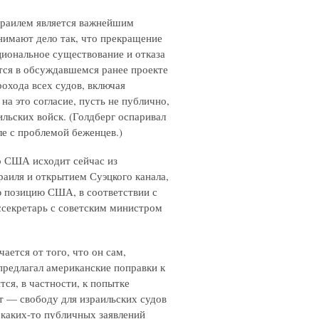
зраилем является важнейшим
имают дело так, что прекращение
циональное существование и отказа
ится в обсуждавшемся ранее проекте
рохода всех судов, включая
на это согласие, пусть не публично,
ильских войск. (Голдберг оспаривал
ле с проблемой беженцев.)
во США исходит сейчас из
аиля и открытием Суэцкого канала,
сю позицию США, в соответствии с
оссекретарь с советским министром
ается от того, что он сам,
 предлагал американские поправки к
ся, в частности, к попытке
 — свободу для израильских судов
 каких-то публичных заявлений