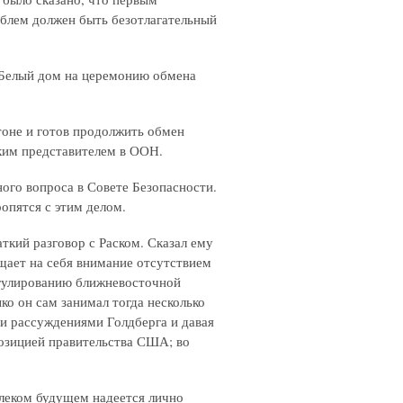
блем должен быть безотлагательный
в Белый дом на церемонию обмена
тоне и готов продолжить обмен
ским представителем в ООН.
ого вопроса в Совете Безопасности.
опятся с этим делом.
ткий разговор с Раском. Сказал ему
щает на себя внимание отсутствием
егулированию ближневосточной
ыко он сам занимал тогда несколько
и рассуждениями Голдберга и давая
позицией правительства США; во
алеком будущем надеется лично