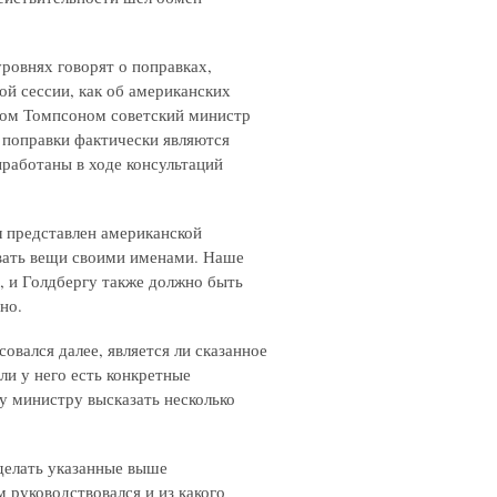
уровнях говорят о поправках,
й сессии, как об американских
ослом Томпсоном советский министр
и поправки фактически являются
работаны в ходе консультаций
ыл представлен американской
ывать вещи своими именами. Наше
, и Голдбергу также должно быть
но.
овался далее, является ли сказанное
ли у него есть конкретные
у министру высказать несколько
сделать указанные выше
 руководствовался и из какого