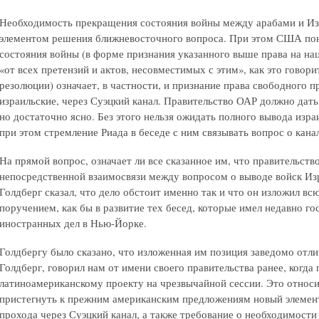
Необходимость прекращения состояния войны между арабами и И
элементом решения ближневосточного вопроса. При этом США пон
состояния войны (в форме признания указанного выше права на на
«от всех претензий и актов, несовместимых с этим», как это говор
резолюции) означает, в частности, и признание права свободного п
израильские, через Суэцкий канал. Правительство ОАР должно дать 
но достаточно ясно. Без этого нельзя ожидать полного вывода изра
при этом стремление Риада в беседе с ним связывать вопрос о кана
На прямой вопрос, означает ли все сказанное им, что правительст
непосредственной взаимосвязи между вопросом о выводе войск Изр
Голдберг сказал, что дело обстоит именно так и что он изложил в
поручением, как бы в развитие тех бесед, которые имел недавно г
иностранных дел в Нью-Йорке.
Голдбергу было сказано, что изложенная им позиция заведомо отлич
Голдберг, говорил нам от имени своего правительства ранее, когда
латиноамериканскому проекту на чрезвычайной сессии. Это относит
пристегнуть к прежним американским предложениям новый элемент
прохода через Суэцкий канал, а также требование о необходимости