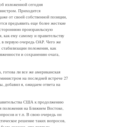
об изложенной сегодня
инистром. Приходится
даже от своей собственной позиции,
ется предъявить еще более жесткие
ностороннюю произраильскую
я, как ему самому и правительству
 в первую очередь ОАР. Чего же
 стабилизации положения, как
ряженности и сохранению очага,
, готова ли все же американская
 министром на последней встрече 27
ы, добавил я, ожидаем ответа на
правительства США к продолжению
я положения на Ближнем Востоке,
просов и т.п. В свою очередь он
тическое решение таких вопросов,
 было сказано, что первым