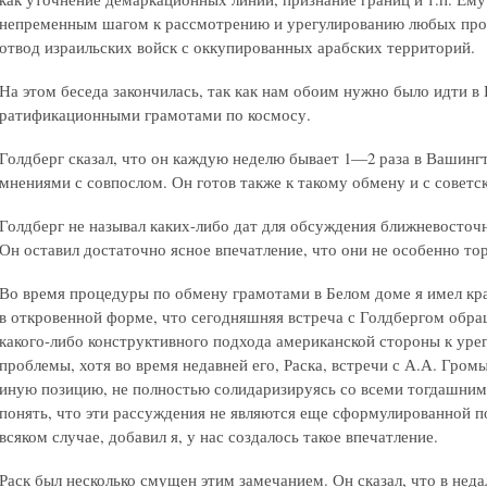
непременным шагом к рассмотрению и урегулированию любых про
отвод израильских войск с оккупированных арабских территорий.
На этом беседа закончилась, так как нам обоим нужно было идти 
ратификационными грамотами по космосу.
Голдберг сказал, что он каждую неделю бывает 1—2 раза в Вашинг
мнениями с совпослом. Он готов также к такому обмену и с совет
Голдберг не называл каких-либо дат для обсуждения ближневосточн
Он оставил достаточно ясное впечатление, что они не особенно тор
Во время процедуры по обмену грамотами в Белом доме я имел кра
в откровенной форме, что сегодняшняя встреча с Голдбергом обра
какого-либо конструктивного подхода американской стороны к ур
проблемы, хотя во время недавней его, Раска, встречи с А.А. Гром
иную позицию, не полностью солидаризируясь со всеми тогдашним
понять, что эти рассуждения не являются еще сформулированной 
всяком случае, добавил я, у нас создалось такое впечатление.
Раск был несколько смущен этим замечанием. Он сказал, что в нед