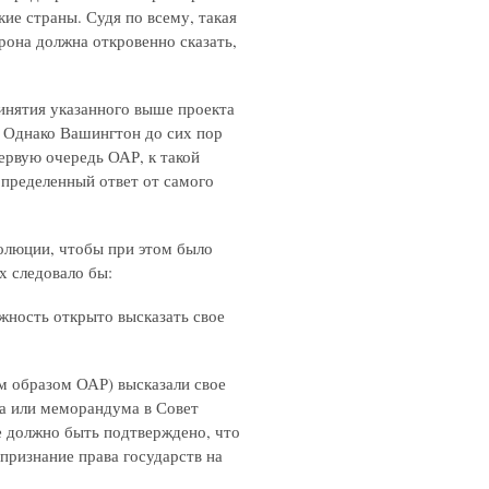
ие страны. Судя по всему, такая
орона должна откровенно сказать,
инятия указанного выше проекта
. Однако Вашингтон до сих пор
первую очередь ОАР, к такой
определенный ответ от самого
олюции, чтобы при этом было
х следовало бы:
ность открыто высказать свое
м образом ОАР) высказали свое
а или меморандума в Совет
 должно быть подтверждено, что
признание права государств на