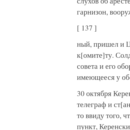
слухов об арест
гарнизон, воору
[ 137 ]
ный, пришел и 
к[омите]ту. Со
совета и его об
имеющееся у об
30 октября Кере
телеграф и ст[ан
то ввиду того, 
пункт, Керенски