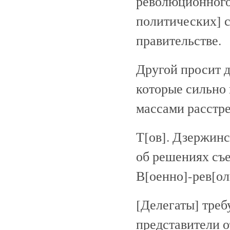
революционного]
политических] с
правительстве.
Другой просит д
которые сильно 
массами расстре
Т[ов]. Дзержинс
об решениях съез
В[оенно]-рев[о
[Делегаты] треб
представители о