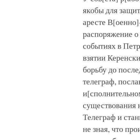
якобы для защит
аресте В[оенно]
распоряжение о
событиях в Петр
взятии Керенски
борьбу до после
телеграф, посла
и[сполнительном
существования н
Телеграф и стан
не зная, что пр