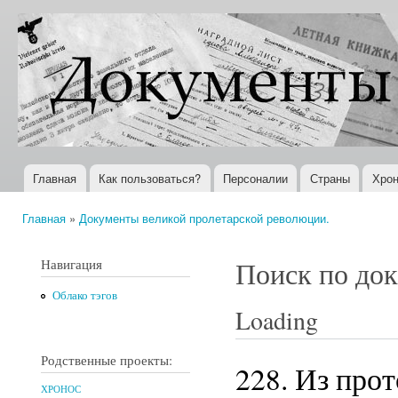
Пер
ос
Документы
Всемирная
со
XX века
история в
Интернете
Главная
Как пользоваться?
Персоналии
Страны
Хрон
Главное меню
Главная
»
Документы великой пролетарской революции.
Вы здесь
Навигация
Поиск по до
Облако тэгов
Loading
Родственные проекты:
228. Из про
ХРОНОС