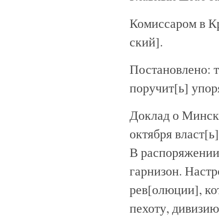
Комиссаром в Кр
ский].
Постановлено: 
поручит[ь] упор
Доклад о Минске.
октября власт[ь
В распоряжении 
гарнизон. Настр
рев[олюции], ко
пехоту, дивизию