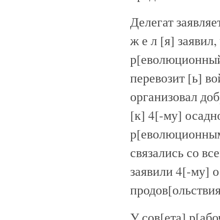
Делегат заявляет
ж е л [я] заявил
р[еволюционный] к
перевозит [ь] в
организовал до
[к] 4[-му] осад
р[еволюционным]
связались со вс
заявили 4[-му] о
продов[ольствия
У сов[ета] р[або