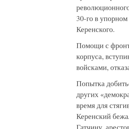
революционного
30-го в упорном
Керенского.
Помощи с фронта
корпуса, вступ
войсками, отказ
Попытка добить
других «демокр
время для стяги
Керенский бежа
Гатчину, арестов