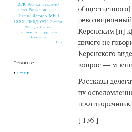
ВРК
Верховный
Вермахт
общественного] 
Вторая мировая
Совет
МИД
Договор
Дневник
революционный] 
СССР
ОУН
НКВД
Октябрь
Письмо
1917 года
Керенским [и] к
Соглашение
Терроризм
Эмиграция
ничего не говор
Ещё
Керенского виде
вопрос — мнение
Остальное
Статьи
Рассказы делега
их осведомлени
противоречивые.
[ 136 ]