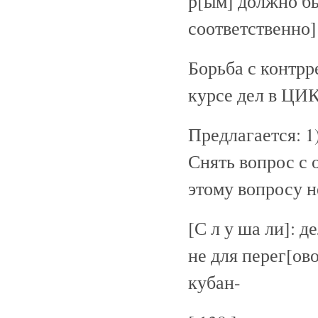
р[ым] должно бы
соответственно]
Борьба с контрр
курсе дел в ЦИК
Предлагается: 1
Снять вопрос с 
этому вопросу н
[С л у ша ли]: д
не для перег[ово
кубан-