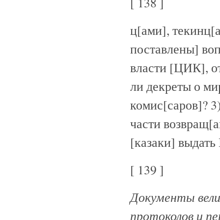
[ 138 ]
ц[ами], текинц[
поставлены] воп
власти [ЦИК], о
ли декреты о ми
комис[саров]? 3
части возвращ[а
[казаки] выдать
[ 139 ]
Документы велик
протоколов и п