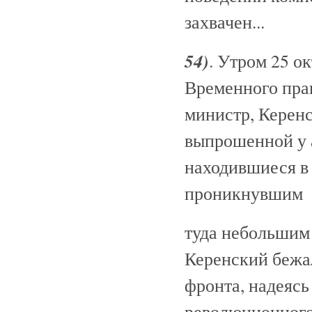
захвачен...
54)
. Утром 25 о
Временного прав
министр, Керенс
выпрошенной у 
находившиеся в
проникнувшим
туда небольшим 
Керенский бежал
фронта, надеясь
революционного 