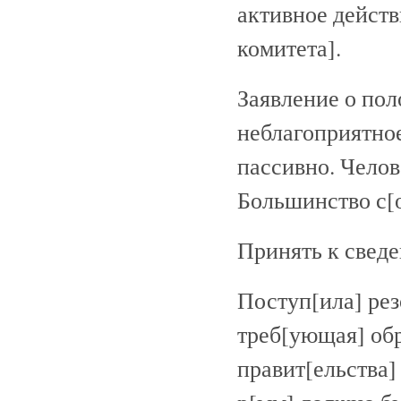
активное дейст
комитета].
Заявление о пол
неблагоприятно
пассивно. Челов
Большинство с[
Принять к свед
Поступ[ила] рез
треб[ующая] обр
правит[ельства]