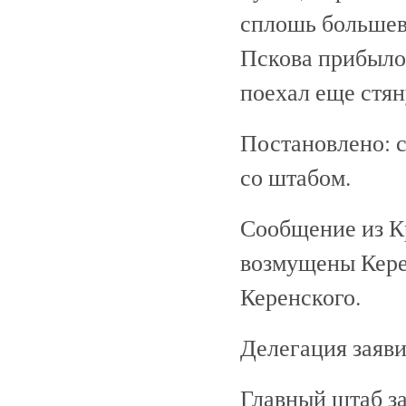
сплошь большеви
Пскова прибыло
поехал еще стян
Постановлено: с
со штабом.
Сообщение из Кр
возмущены Кере
Керенского.
Делегация заяви
Главный штаб з