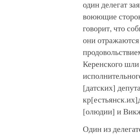
один делегат зая
воюющие сторон
говорит, что со
они отражаются 
продовольствием
Керенского шли
исполнительного]
[датских] депута
кр[естьянск.их]
[олюдии] и Викж
Один из делегат