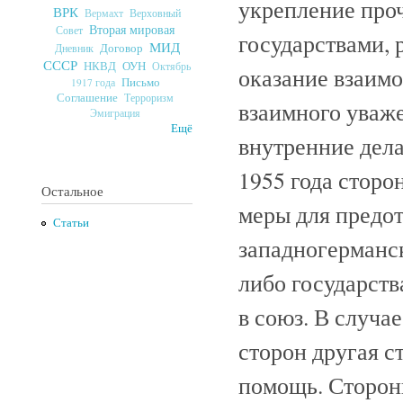
укрепление про
ВРК
Верховный
Вермахт
Вторая мировая
Совет
государствами, 
МИД
Договор
Дневник
СССР
ОУН
НКВД
Октябрь
оказание взаим
Письмо
1917 года
Соглашение
Терроризм
взаимного уваже
Эмиграция
Ещё
внутренние дела
1955 года сторо
Остальное
меры для предо
Статьи
западногерманск
либо государств
в союз. В случа
сторон другая с
помощь. Сторон