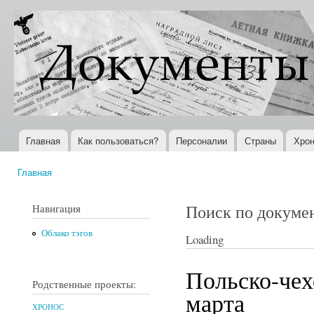
Пер
ос
Документы
Всемирная
со
XX века
история в
Интернете
Главная
Как пользоваться?
Персоналии
Страны
Хрон
Главное меню
Главная
Вы здесь
Поиск по докуме
Навигация
Облако тэгов
Loading
Польско-чех
Родственные проекты:
марта
ХРОНОС