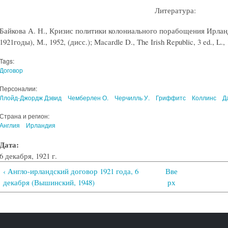
Литература:
Байкова А. Н., Кризис политики колониального порабощения Ирлан
1921годы), М., 1952, (дисс.); Macardle D., The Irish Republic, 3 ed., L., 
Tags:
Договор
Персоналии:
Ллойд-Джордж Дэвид
Чемберлен О.
Черчилль У.
Гриффитс
Коллинс
Д
Страна и регион:
Англия
Ирландия
Дата:
6 декабря, 1921 г.
‹ Англо-ирландский договор 1921 года, 6
Вве
декабря (Вышинский, 1948)
рх