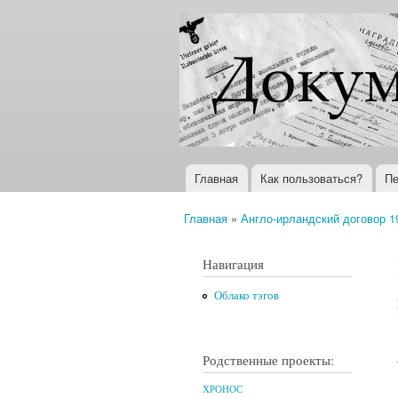
Документы
Всемирная
XX века
история в
Интернете
Главная
Как пользоваться?
Пе
Главное меню
Главная
»
Англо-ирландский договор 19
Вы здесь
Навигация
Облако тэгов
Родственные проекты:
ХРОНОС