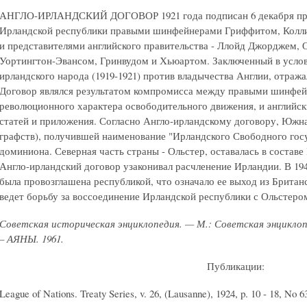
АНГЛО-ИРЛАНДСКИЙ ДОГОВОР 1921 года подписан 6 декабря пре
Ирландской республики правыми шинфейнерами Гриффитом, Колли
и представителями английского правительства - Ллойд Джорджем, 
Уортингтон-Эвансом, Гринвудом и Хьюартом. Заключенный в усло
ирландского народа (1919-1921) против владычества Англии, отража
Договор являлся результатом компромисса между правыми шинфей
революционного характера освободительного движения, и английск
статей и приложения. Согласно Англо-ирландскому договору, Южна
графств), получившей наименование "Ирландского Свободного госу
доминиона. Северная часть страны - Ольстер, оставалась в состав
Англо-ирландский договор узаконивал расчленение Ирландии. В 194
была провозглашена республикой, что означало ее выход из Брита
ведет борьбу за воссоединение Ирландской республики с Ольстеро
Советская историческая энциклопедия. — М.: Советская энцикло
– АЯНЫ. 1961.
Публикации:
League of Nations. Treaty Series, v. 26, (Lausanne), 1924, p. 10 - 18, No 6