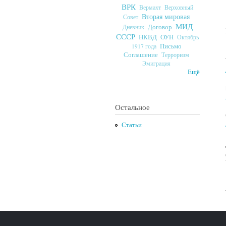
ВРК
Верховный
Вермахт
Вторая мировая
Совет
МИД
Договор
Дневник
СССР
ОУН
НКВД
Октябрь
Письмо
1917 года
Соглашение
Терроризм
Эмиграция
Ещё
Остальное
Статьи