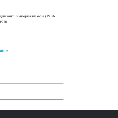
дии англ. империализмом (1919-
1938.
аффи