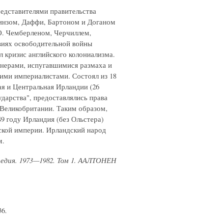
дставителями правительства
нзом, Даффи, Бартоном и Доганом
О. Чемберленом, Черчиллем,
виях освободительной войны
л кризис английского колониализма.
нерами, испугавшимися размаха и
ими империалистами. Состоял из 18
я и Центральная Ирландии (26
дарства", предоставлялись права
е Великобритании. Таким образом,
9 году Ирландия (без Ольстера)
нской империи. Ирландский народ
м.
педия. 1973—1982. Том 1. ААЛТОНЕН
36.