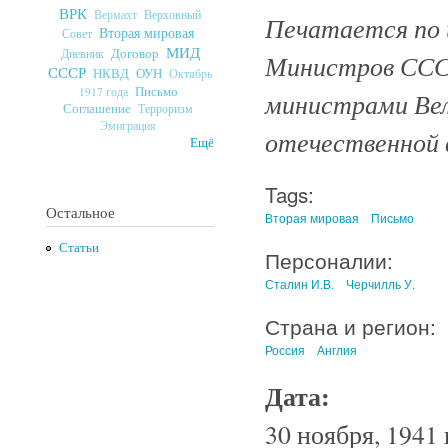
ВРК
Верховный
Вермахт
Печатается по 
Вторая мировая
Совет
МИД
Договор
Дневник
Министров ССС
СССР
ОУН
НКВД
Октябрь
Письмо
1917 года
министрами Вел
Соглашение
Терроризм
Эмиграция
отечественной в
Ещё
Tags:
Остальное
Вторая мировая
Письмо
Статьи
Персоналии:
Сталин И.В.
Черчилль У.
Страна и регион:
Россия
Англия
Дата:
30 ноября, 1941 