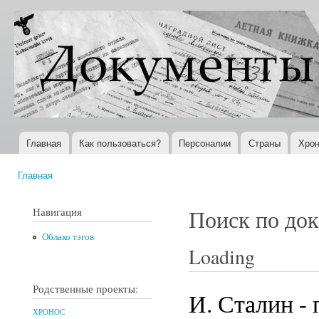
Пер
ос
Документы
Всемирная
со
XX века
история в
Интернете
Главная
Как пользоваться?
Персоналии
Страны
Хрон
Главное меню
Главная
Вы здесь
Навигация
Поиск по до
Облако тэгов
Loading
Родственные проекты:
И. Сталин -
ХРОНОС