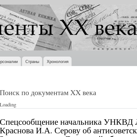
Перейти к
основному
содержанию
рсоналии
Страны
Хронология
Поиск по документам XX века
Loading
Спецсообщение начальника УНКВД Л
Краснова И.А. Серову об антисоветс