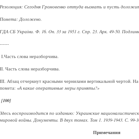
Резолюция: Сегодня Громовенко оттуда вызвать и пусть доложит р
Помета: Доложено.
ГДА СБ Укра
iни. Ф. 16. On. 33 за 1951 г. Спр. 23. Арк. 49-50. Подлин
------
I.Часть слова неразборчива.
II. Часть слова неразборчива.
III. Абзац отчеркнут красными чернилами вертикальной чертой. На
помета:
«А какие оперативные меры приняты?»
[100]
Здесь воспроизводится по изданию: Украинские националистическ
мировой войны. Документы. В двух томах. Том 1. 1939-1943. С. 99-10
Примечания