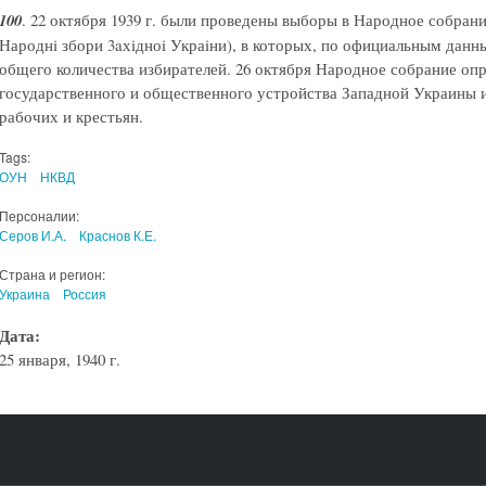
100
. 22 октября 1939 г. были проведены выборы в Народное собран
Народнi збори 3aхiдноi Украiни), в которых, по официальным данны
общего количества избирателей. 26 октября Народное собрание оп
государственного и общественного устройства Западной Украины и
рабочих и крестьян.
Tags:
ОУН
НКВД
Персоналии:
Серов И.А.
Краснов К.Е.
Страна и регион:
Украина
Россия
Дата:
25 января, 1940 г.