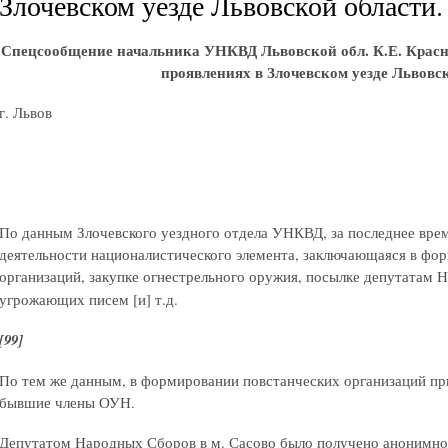
Злочевском уезде Львовской области. 
Спецсообщение начальника УНКВД Львовской обл. К.Е. Красно
проявлениях в Злочевском уезде Львовс
г. Львов
По данным Злочевского уездного отдела УНКВД, за последнее врем
деятельности националистического элемента, заключающаяся в фо
организаций, закупке огнестрельного оружия, посылке депутатам
угрожающих писем [и] т.д.
[99]
По тем же данным, в формировании повстанческих организаций пр
бывшие члены ОУН.
Депутатом Народных Сборов в м. Сасово было получено анонимное