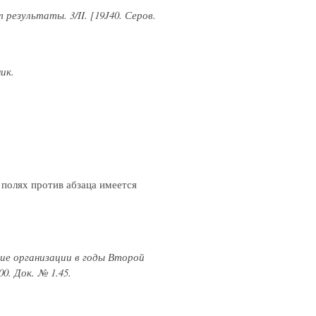
езультаты. 3/II. [19J40. Серов.
ник.
 полях против абзаца имеется
ие организации в годы Второй
0. Док. № 1.45.