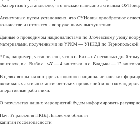
Экспертизой установлено, что письмо написано активным ОУН
Агентурным путем установлено, что ОУНовцы приобретают огнес
количестве и готовятся к вооруженному выступлению.
Данные о проводимом националистами по Злочевскому уезду воор
материалами, полученными из УРКМ — УНКВД по Тернопольской 
*Так, например, установлено, что в с. Ка<...>
I
несколько дней тому
винтовок, в с. Выби<...>
II
— 4 винтовки, в с. Владьки — 12 винтовок
В целях вскрытия контрреволюционно-националистических форми
возможных активных антисоветских проявлений мною командиров
оперативные работники.
О результатах наших мероприятий будем информировать регулярно
Нач. Управления НКВД Львовской области
капитан госбезопасности