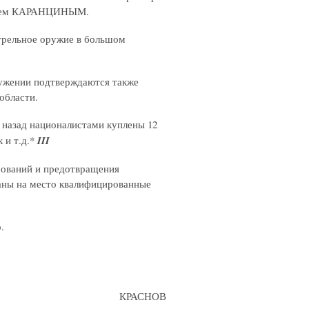
овцем КАРАНЦИНЫМ.
трельное оружие в большом
ужении подтверждаются также
области.
 назад националистами куплены 12
 и т.д.*
III
рований и предотвращения
аны на место квалифицированные
.
КРАСНОВ