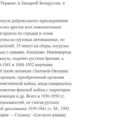
 Украине, в Западной Белоруссии, в
 после добровольного присоединения
волна арестов всех нежелательных
ия прошла по городам и селам
руппы на грузовых автомашинах, по
ителей. 15 минут на сборы, погрузка
ных с семьями, близкими. Неимоверная
ыкнуть, подобно русским братьям, к
0-1941 и 1944-1952 жертвами
20 тысяч литовцев (Антонов-Овсеенко
депортации, приобретенный органами
ечественной войны, когда совершались
советско-финской войны с территории
еченцев и др. Всего в 1930-1950 гг.
ональностей, не считая русских
ой дипломатии 1939-1941 гг. М., 1992.
 Берия — Сталину: «Согласно вашему