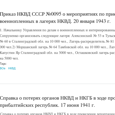
Приказ НКВД СССР №0095 о мероприятиях по при
военнопленных в лагерях НКВД. 20 января 1943 г.
1. Начальнику Управления по делам о военнопленных и интернированных
Сопруненко организовать следующие лагеря: Алексинский № 53 в Тульско
№ 60 в Сталинградской обл. на 10 000 чел., Лагерь-распределитель № 81
000 чел.2) Моршанский лагерь № 64 Тамбовской обл. на 10 000 чел., Лаг
Капустин Яр Сталинградской обл. на 3000 чел., Осташковский лагерь-ра
на 5000 чел.
Tags:
ВОв
НКВД
Справка о потерях органов НКВД и НКГБ в ходе пр
прибалтийских республик. 17 июня 1941 г.
Справка о потерях органов НКВД и НКГБ в ходе проведения депортации