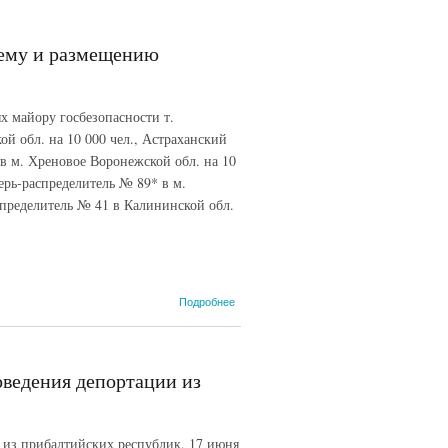
№ 44б/с
генерал-майора
A.M. Сиднева...
ему и размещению
23 июня 1945 г.
 майору госбезопасности т.
й обл. на 10 000 чел., Астраханский
 в м. Хреновое Воронежской обл. на 10
ерь-распределитель № 89* в м.
спределитель № 41 в Калининской обл.
о Приказ НКВД
Подробнее
СССР №0095 о
мероприятиях
по приему и
размещению
оведения депортации из
военнопленных
в лагерях
НКВД. 20
января 1943 г.
 из прибалтийских республик. 17 июня