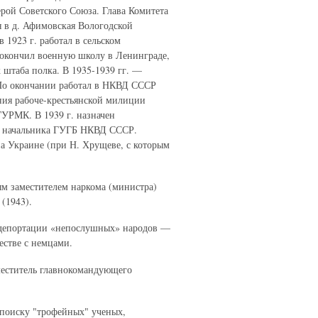
ерой Советского Союза. Глава Комитета
я в д. Афимовская Вологодской
 1923 г. работал в сельском
. окончил военную школу в Ленинграде,
 штаба полка. В 1935-1939 гг. —
По окончании работал в НКВД СССР
ния рабоче-крестьянской милиции
УРМК. В 1939 г. назначен
ем начальника ГУГБ НКВД СССР.
а Украине (при Н. Хрущеве, с которым
ым заместителем наркома (министра)
 (1943).
е депортации «непослушных» народов —
естве с немцами.
еститель главнокомандующего
 поиску "трофейных" ученых,