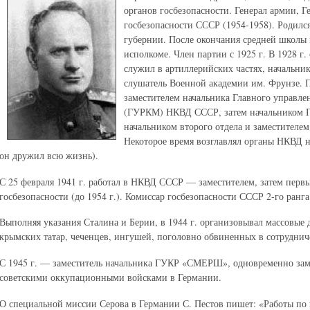
органов госбезопасности. Генерал армии, Г
госбезопасности СССР (1954-1958). Родилс
губернии. После окончания средней школы в
исполкоме. Член партии с 1925 г. В 1928 г
служил в артиллерийских частях, начальник
слушатель Военной академии им. Фрунзе. 
заместителем начальника Главного управле
(ГУРКМ) НКВД СССР, затем начальником Г
начальником второго отдела и заместител
Некоторое время возглавлял органы НКВД н
он дружил всю жизнь).
С 25 февраля 1941 г. работал в НКВД СССР — заместителем, затем перв
госбезопасности (до 1954 г.). Комиссар госбезопасности СССР 2-го ранга
Выполняя указания Сталина и Берии, в 1944 г. организовывал массовы
крымских татар, чеченцев, ингушей, поголовно обвиненных в сотруднич
С 1945 г. — заместитель начальника ГУКР «СМЕРШ», одновременно зам
советскими оккупационными войсками в Германии.
О специальной миссии Серова в Германии С. Пестов пишет: «Работы по