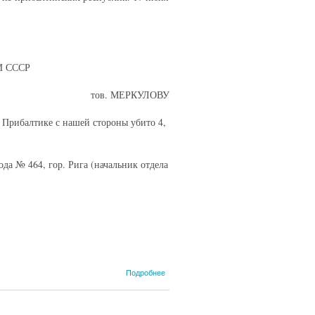
 СССР
тов. МЕРКУЛОВУ
 Прибалтике с нашей стороны убито 4,
а № 464, гор. Рига (начальник отдела
о Справка о
Подробнее
потерях
органов НКВД
и НКГБ в ходе