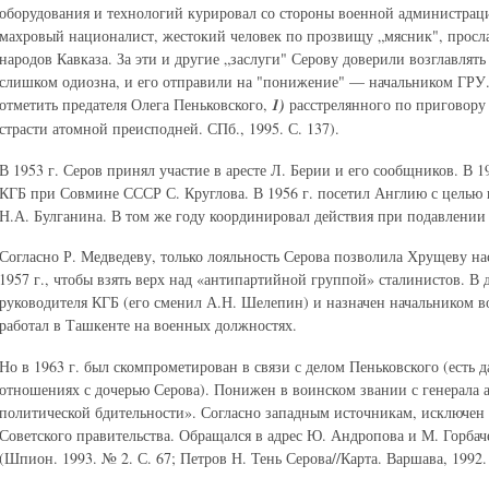
оборудования и технологий курировал со стороны военной администра
махровый националист, жестокий человек по прозвищу „мясник", просл
народов Кавказа. За эти и другие „заслуги" Серову доверили возглавлять
слишком одиозна, и его отправили на "понижение" — начальником ГРУ.
отметить предателя Олега Пеньковского,
1)
расстрелянного по приговору 
страсти атомной преисподней. СПб., 1995. С. 137).
В 1953 г. Серов принял участие в аресте Л. Берии и его сообщников. В 1
КГБ при Совмине СССР С. Круглова. В 1956 г. посетил Англию с целью 
Н.А. Булганина. В том же году координировал действия при подавлении 
Согласно Р. Медведеву, только лояльность Серова позволила Хрущеву на
1957 г., чтобы взять верх над «антипартийной группой» сталинистов. В д
руководителя КГБ (его сменил А.Н. Шелепин) и назначен начальником во
работал в Ташкенте на военных должностях.
Но в 1963 г. был скомпрометирован в связи с делом Пеньковского (есть 
отношениях с дочерью Серова). Понижен в воинском звании с генерала 
политической бдительности». Согласно западным источникам, исключен 
Советского правительства. Обращался в адрес Ю. Андропова и М. Горбач
(Шпион. 1993. № 2. С. 67; Петров Н. Тень Серова//Карта. Варшава, 1992. 