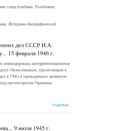
ыми спецслужбами. Разоблачен,
лина. Историко-биографический
ренних дел СССР И.А.
.. 15 февраля 1946 г.
 и ликвидирована контрреволюционная
руге (Чехословакия), прилегающем к
оящих в УНО и проводивших активную
 под протекторатом Германии.
о
Подробнее
Докладная
записка
зам.
народного
а... 9 июля 1945 г.
комиссара