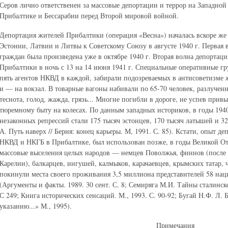
Серов лично ответственен за массовые депортации и террор на Западной
Прибалтике и Бессарабии перед Второй мировой войной.
Депортация жителей Прибалтики (операция «Весна») началась вскоре же
Эстонии, Латвии и Литвы к Советскому Союзу в августе 1940 г. Первая 
граждан была произведена уже в октябре 1940 г. Вторая волна депортац
Прибалтики в ночь с 13 на 14 июня 1941 г. Специальные оперативные г
пять агентов НКВД в каждой, забирали подозреваемых в антисоветизме ж
и — на вокзал. В товарные вагоны набивали по 65-70 человек, разлучен
теснота, голод, жажда, грязь... Многие погибли в дороге, не успев прив
тюремному быту на колесах. По данным западных историков, в годы 194
незаконных репрессий стали 175 тысяч эстонцев, 170 тысяч латышей и 3
А. Путь наверх // Берия: конец карьеры. М, 1991. С. 85). Кстати, опыт 
НКВД и НКГБ в Прибалтике, был использован позже, в годы Великой От
массовые выселения целых народов — немцев Поволжья, финнов (после 
Карелии), балкарцев, ингушей, калмыков, карачаевцев, крымских татар, ч
покинули места своего проживания 3,5 миллиона представителей 58 наци
(Аргументы и факты. 1989. 30 сент. С. 8; Семиряга М.И. Тайны сталинск
С 249; Книга исторических сенсаций. М., 1993. С. 90-92; Бугай Н.Ф. Л.
указанию...» М., 1995).
Примечания