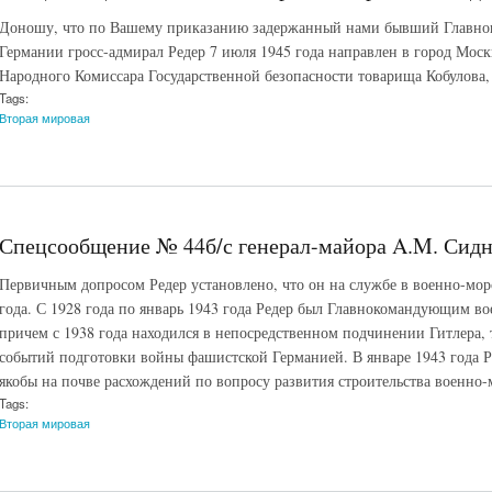
Доношу, что по Вашему приказанию задержанный нами бывший Главно
Германии гросс-адмирал Редер 7 июля 1945 года направлен в город Моск
Народного Комиссара Государственной безопасности товарища Кобулова, 
Tags:
Вторая мировая
Спецсообщение № 44б/с генерал-майора A.M. Сиднев
Первичным допросом Редер установлено, что он на службе в военно-мор
года. С 1928 года по январь 1943 года Редер был Главнокомандующим в
причем с 1938 года находился в непосредственном подчинении Гитлера, 
событий подготовки войны фашистской Германией. В январе 1943 года Р
якобы на почве расхождений по вопросу развития строительства военно-
Tags:
Вторая мировая