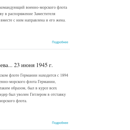
внутренних
командующий военно-морского флота
дел СССР
И.А.
ву в распоряжение Заместителя
Серова
вместе с ним направлена и его жена.
наркому
внутренних
дел СССР
С.Н.
о
Подробнее
Круглову...
Спецсообщение
15
№ 714/с
февраля
генерал-майора
1946 г.
A.M. Сиднева...
а... 23 июня 1945 г.
9 июля 1945 г.
ском флоте Германии находится с 1894
оенно-морского флота Германии,
таким образом, был в курсе всех
едер был уволен Гитлером в отставку
морского флота.
о
Подробнее
Спецсообщение