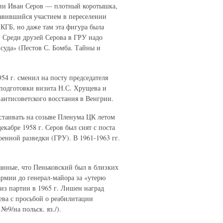
ции Иван Серов — плотный коротышка,
авившийся участием в переселении
 КГБ, но даже там эта фигура была
 Среди друзей Серова в ГРУ надо
суда» (Пестов С. Бомба. Тайны и
954 г. сменил на посту председателя
подготовки визита Н.С. Хрущева и
антисоветского восстания в Венгрии.
стаивать на созыве Пленума ЦК летом
екабре 1958 г. Серов был снят с поста
енной разведки (ГРУ). В 1961-1963 гг.
данные, что Пеньковский был в близких
армии до генерал-майора за «утерю
из партии в 1965 г. Лишен наград
ева с просьбой о реабилитации
№9/на польск. яз./).