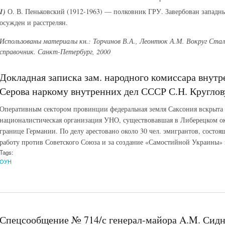
1)
О. В. Пеньковский (1912-1963) — полковник ГРУ. Завербован западн
осужден и расстрелян.
Использованы материалы кн.: Торчинов В.А., Леонтюк А.М. Вокруг Ста
справочник. Санкт-Петербург, 2000
Докладная записка зам. народного комиссара внут
Серова наркому внутренних дел СССР С.Н. Круглову.
Оперативным сектором провинции федеральная земля Саксония вскрыта
националистическая организация УНО, существовавшая в Либерецком ок
границе Германии. По делу арестовано около 30 чел. эмигрантов, сост
работу против Советского Союза и за создание «Самостийной Украины»
Tags:
ОУН
Спецсообщение № 714/с генерал-майора A.M. Сиднев